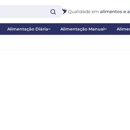
Qualidade em
alimentos e a
Alimentação Diária
Alimentação Manual
Alimen
Extrusadas
Papas
Bast
Farinhadas e Papas de Frutas
Ponteiras
Inse
co
Misturas
Seringas
Nect
 - Balanço
Sementes
Pig
 Catraca