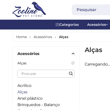
Categorias
Acessórios
Acessórios
Acrílico
Home
Acessórios
Alças
>
>
Alimentação Diária
Alças
Alças
Acessórios
Alimentação Manual
Anel plásti
Alças
Carregando...
Alimentos Especiais
Brinquedos
Banheiras
Contador -
Acrílico
Bebedouros
Madeira
Alças
Anel plástico
Comedouros
Metal
Brinquedos - Balanço