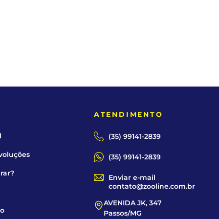
tificação
E
ATENDIMENTO
l
(35) 99141-2839
voluções
(35) 99141-2839
rar?
Enviar e-mail
contato@zooline.com.br
AVENIDA JK, 347
co
Passos/MG