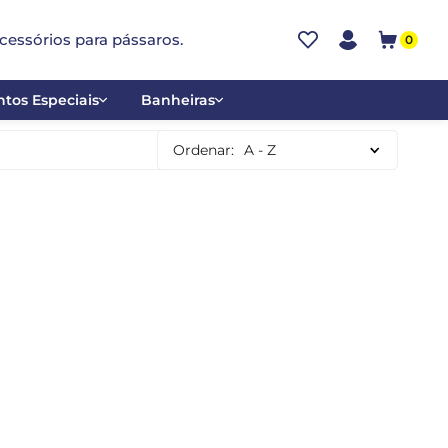
cessórios para pássaros.
0
tos Especiais
Banheiras
ões
Alumínio
Ordenar:
A - Z
tos
Cerâmica
ar
Plástica
mentantes