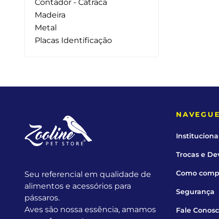
Contador - Catraca
Capas
Placas Iden
Madeira
Metal
Equipamentos
Placas Identificação
Gaiolas
Medicamentos
Minerais
NAVEGU
Ninhos
Instituciona
Porta Vitaminas
Trocas e De
Poleiros
Como comp
Seu referencial em qualidade de
alimentos e acessórios para
Arame inox
Segurança
pássaros.
Aves são nossa essência, amamos
Fale Conos
Pragas Domésticas