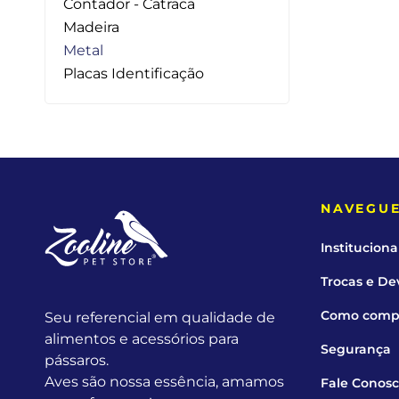
Contador - Catraca
Capas
Placas Iden
Madeira
Metal
Equipamentos
Placas Identificação
Gaiolas
Medicamentos
Minerais
NAVEGU
Ninhos
Instituciona
Porta Vitaminas
Trocas e De
Poleiros
Como comp
Seu referencial em qualidade de
alimentos e acessórios para
Arame inox
Segurança
pássaros.
Aves são nossa essência, amamos
Fale Conos
Pragas Domésticas