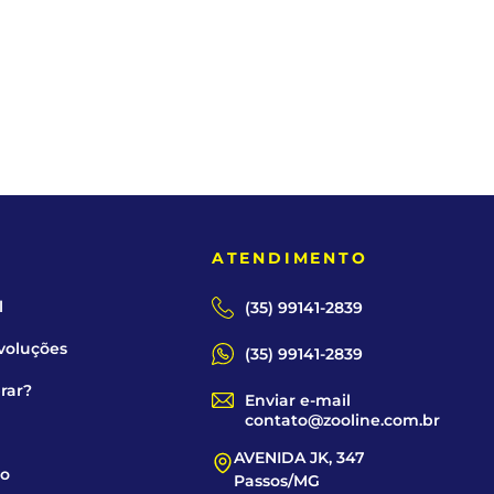
tificação
E
ATENDIMENTO
l
(35) 99141-2839
voluções
(35) 99141-2839
rar?
Enviar e-mail
contato@zooline.com.br
AVENIDA JK, 347
co
Passos/MG