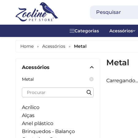
Categorias
Acessórios
Acessórios
Acrílico
Home
Acessórios
Metal
>
>
Alimentação Diária
Alças
Metal
Acessórios
Alimentação Manual
Anel plásti
Metal
Carregando...
Alimentos Especiais
Brinquedos
Banheiras
Contador -
Acrílico
Bebedouros
Madeira
Alças
Anel plástico
Comedouros
Metal
Brinquedos - Balanço