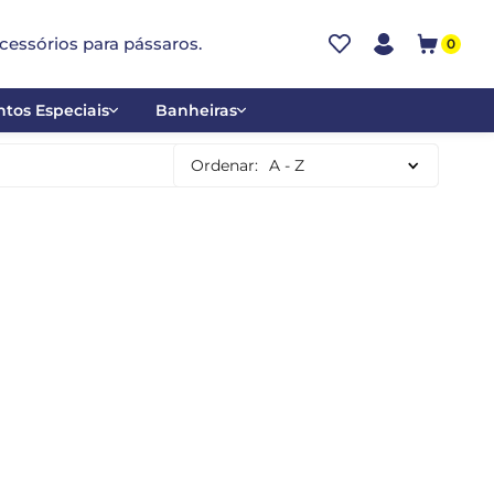
cessórios para pássaros.
0
tos Especiais
Banheiras
ões
Alumínio
Ordenar:
A - Z
tos
Cerâmica
ar
Plástica
mentantes