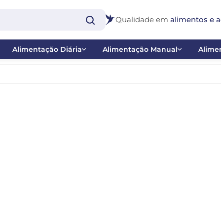
Qualidade em
alimentos e a
Alimentação Diária
Alimentação Manual
Alimen
Extrusadas
Papas
Bast
Farinhadas e Papas de Frutas
Ponteiras
Inse
co
Misturas
Seringas
Nect
 - Balanço
Sementes
Pig
 Catraca