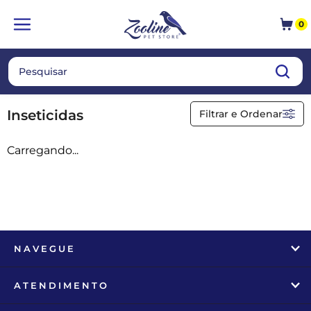
0
Pragas Domésticas
Inseticidas
Inseticidas
Inseticidas
Filtrar e Ordenar
Repelentes
Carregando...
Ordenar
A - Z
Z - A
Menor Preço
Maior Preço
Mais Vendidos
Mais Acessados
Novidades
Mais Relevantes
Marcas
NAVEGUE
ATENDIMENTO