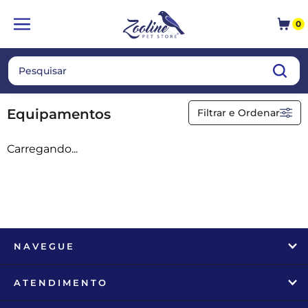
0
Categorias
Equipamentos
Equipamentos
Filtrar e Ordenar
Aquecedores
Carregando...
Caixa criação larva
Lanterna
Luminária
Ovos de Indez
Tesoura
NAVEGUE
UTENSÍLIO
ATENDIMENTO
Ordenar