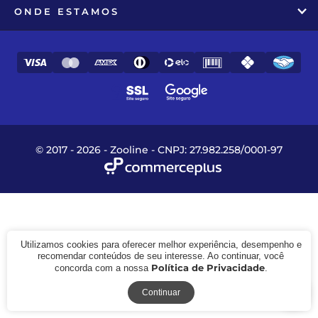
ONDE ESTAMOS
A - Z
Z - A
Menor Preço
Maior Preço
Mais Vendidos
Mais Acessados
Novidades
Mais Relevantes
Marcas
© 2017 - 2026 - Zooline - CNPJ: 27.982.258/0001-97
Utilizamos cookies para oferecer melhor experiência, desempenho e
recomendar conteúdos de seu interesse. Ao continuar, você
Política de Privacidade
concorda com a nossa
.
Receba novidades
Continuar