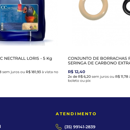
 NECTRALL LORIS - 5 Kg
CONJUNTO DE BORRACHAS 
SERINGA DE CARBONO EXTRA
R$ 12,40
8
sem juros
ou
R$ 181,93
à vista no
2x de R$ 6,20
sem juros
ou
R$ 11,78
à
boleto ou pix
E
ATENDIMENTO
l
(35) 99141-2839