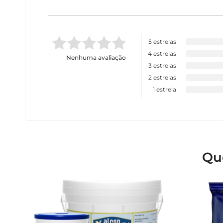
5 estrelas
4 estrelas
Nenhuma avaliação
3 estrelas
2 estrelas
1 estrela
Qu