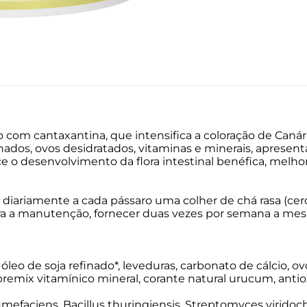
 com cantaxantina, que intensifica a coloração de Can
ados, ovos desidratados, vitaminas e minerais, apresent
ce o desenvolvimento da flora intestinal benéfica, melh
diariamente a cada pássaro uma colher de chá rasa (cer
a a manutenção, fornecer duas vezes por semana a mes
óleo de soja refinado*, leveduras, carbonato de cálcio, ovo
, premix vitamínico mineral, corante natural urucum, antiox
mefaciens, Bacillus thuringiensis, Streptomyces virido