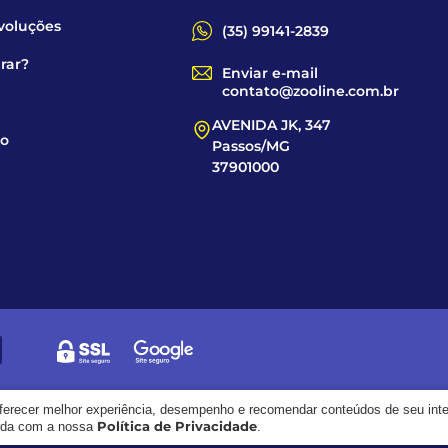
voluções
(35) 99141-2839
rar?
Enviar e-mail
contato@zooline.com.br
AVENIDA JK, 347
co
Passos/MG
37901000
oferecer melhor experiência, desempenho e recomendar conteúdos de seu int
Política de Privacidade
orda com a nossa
.