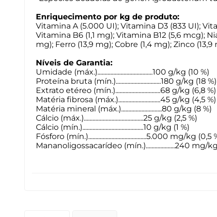
Enriquecimento por kg de produto:
Vitamina A (5.000 UI); Vitamina D3 (833 UI); Vita
Vitamina B6 (1,1 mg); Vitamina B12 (5,6 mcg); Nia
mg); Ferro (13,9 mg); Cobre (1,4 mg); Zinco (13,
Níveis de Garantia:
Umidade (máx.)......................................100 g/kg (10 %)
Proteína bruta (mín.)...............................180 g/kg (18 %)
Extrato etéreo (mín.)...............................68 g/kg (6,8 %)
Matéria fibrosa (máx.).............................45 g/kg (4,5 %)
Matéria mineral (máx.)............................80 g/kg (8 %)
Cálcio (máx.).........................................25 g/kg (2,5 %)
Cálcio (mín.)..........................................10 g/kg (1 %)
Fósforo (mín.)........................................5.000 mg/kg (0,5
Mananoligossacarídeo (mín.)....................240 mg/