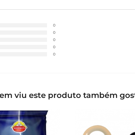
0
0
0
0
0
em viu este produto também gos