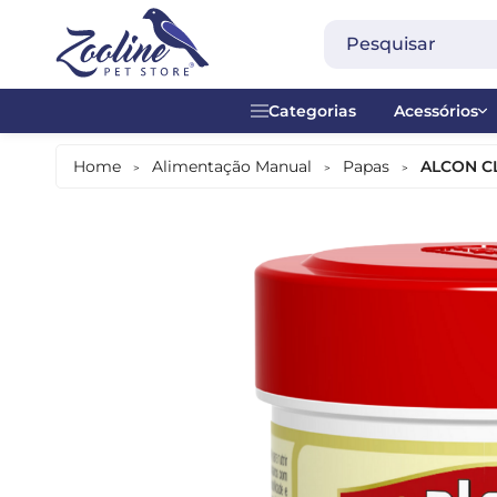
Categorias
Acessórios
Acessórios
Acrílico
Home
Alimentação Manual
Papas
ALCON CL
>
>
>
Alimentação Diária
Alças
Alimentação Manual
Anel plásti
Alimentos Especiais
Brinquedos
Banheiras
Contador -
Bebedouros
Madeira
Comedouros
Metal