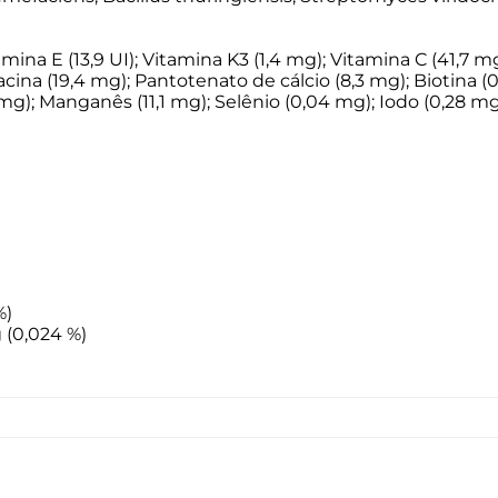
mina E (13,9 UI); Vitamina K3 (1,4 mg); Vitamina C (41,7 mg
cina (19,4 mg); Pantotenato de cálcio (8,3 mg); Biotina (0
9 mg); Manganês (11,1 mg); Selênio (0,04 mg); Iodo (0,28 m
 %)
kg (0,024 %)