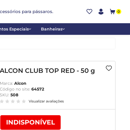
cessórios para pássaros.
0
tos Especiais
Banheiras
ões
Alumínio
tos
Cerâmica
ar
Plástica
ALCON CLUB TOP RED - 50 g
mentantes
Marca:
Alcon
Código no site:
64572
SKU:
508
Visualizar avaliações
INDISPONÍVEL