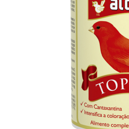
Capas
Placas Iden
Equipamentos
Gaiolas
Medicamentos
Minerais
Ninhos
Porta Vitaminas
Poleiros
Arame inox
Pragas Domésticas