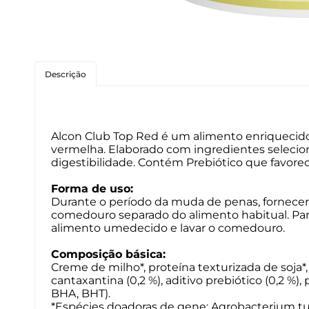
Roedores
Peixes
Descrição
Linha para Cães
Linha para Gatos
Alcon Club Top Red é um alimento enriquecido
vermelha. Elaborado com ingredientes selecion
digestibilidade. Contém Prebiótico que favore
Forma de uso:
Durante o período da muda de penas, fornecer 
comedouro separado do alimento habitual. Par
alimento umedecido e lavar o comedouro.
Composição básica:
Creme de milho*, proteína texturizada de soja*, 
cantaxantina (0,2 %), aditivo prebiótico (0,2 %)
BHA, BHT).
*Espécies doadoras de gene: Agrobacterium tu