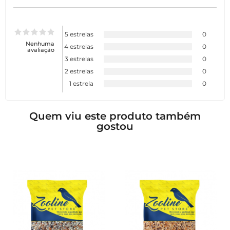
5 estrelas
0
Nenhuma
4 estrelas
0
avaliação
3 estrelas
0
2 estrelas
0
1 estrela
0
Quem viu este produto também
gostou