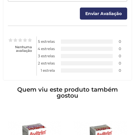
5 estrelas
0
Nenhuma
4 estrelas
0
avaliação
3 estrelas
0
2 estrelas
0
1 estrela
0
Quem viu este produto também
gostou