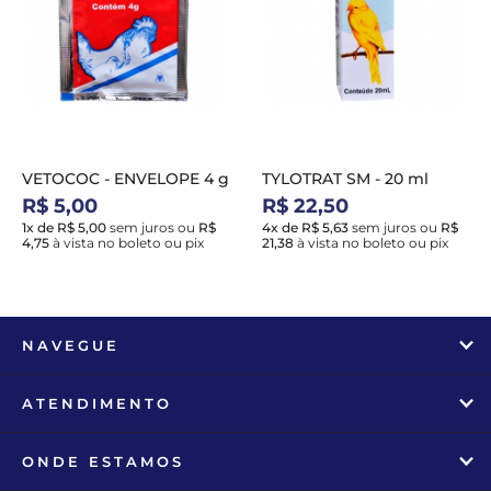
VETOCOC - ENVELOPE 4 g
TYLOTRAT SM - 20 ml
R$ 5,00
R$ 22,50
1x de R$ 5,00
sem juros
ou
R$
4x de R$ 5,63
sem juros
ou
R$
4,75
à vista no boleto ou pix
21,38
à vista no boleto ou pix
NAVEGUE
ATENDIMENTO
ONDE ESTAMOS