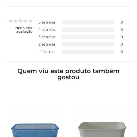
5 estrelas
0
Nenhuma
4 estrelas
0
avaliação
3 estrelas
0
2 estrelas
0
1 estrela
0
Quem viu este produto também
gostou