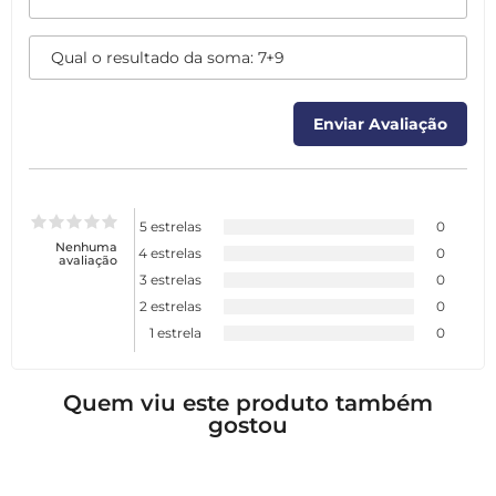
5 estrelas
0
Nenhuma
4 estrelas
0
avaliação
3 estrelas
0
2 estrelas
0
1 estrela
0
Quem viu este produto também
gostou