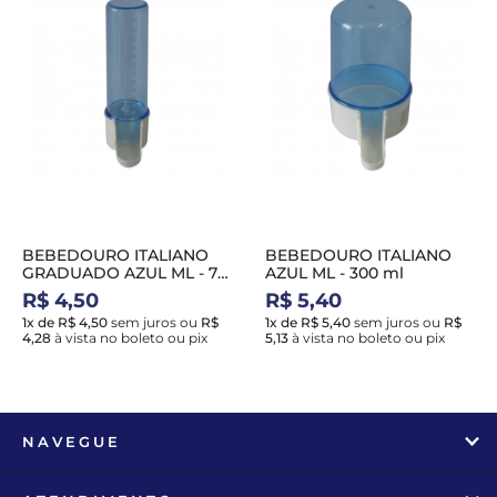
BEBEDOURO ITALIANO
BEBEDOURO ITALIANO
GRADUADO AZUL ML - 75
AZUL ML - 300 ml
ml
R$ 4,50
R$ 5,40
1x de R$ 4,50
sem juros
ou
R$
1x de R$ 5,40
sem juros
ou
R$
4,28
à vista no boleto ou pix
5,13
à vista no boleto ou pix
NAVEGUE