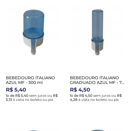
BEBEDOURO ITALIANO
BEBEDOURO ITALIANO
AZUL MF - 300 ml
GRADUADO AZUL MF - 75
ml
R$ 5,40
R$ 4,50
1x de R$ 5,40
sem juros
ou
R$
1x de R$ 4,50
sem juros
ou
R$
5,13
à vista no boleto ou pix
4,28
à vista no boleto ou pix