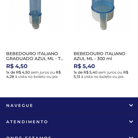
BEBEDOURO ITALIANO
BEBEDOURO ITALIANO
GRADUADO AZUL ML - 75
AZUL ML - 300 ml
ml
R$ 4,50
R$ 5,40
1x de R$ 4,50
sem juros
ou
R$
1x de R$ 5,40
sem juros
ou
R$
4,28
à vista no boleto ou pix
5,13
à vista no boleto ou pix
NAVEGUE
ATENDIMENTO