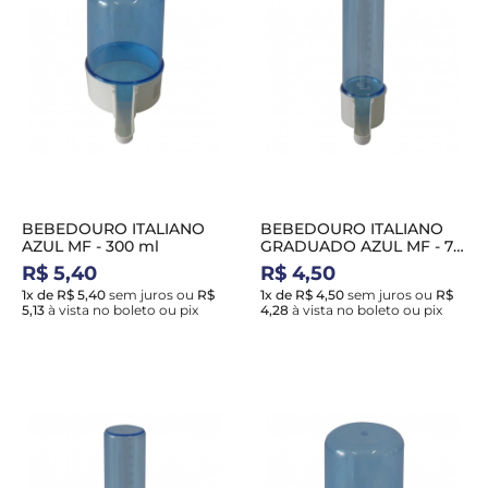
BEBEDOURO ITALIANO
BEBEDOURO ITALIANO
AZUL MF - 300 ml
GRADUADO AZUL MF - 75
ml
R$ 5,40
R$ 4,50
1x de R$ 5,40
sem juros
ou
R$
1x de R$ 4,50
sem juros
ou
R$
5,13
à vista no boleto ou pix
4,28
à vista no boleto ou pix