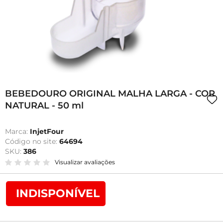
BEBEDOURO ORIGINAL MALHA LARGA - COR
NATURAL - 50 ml
Marca:
InjetFour
Código no site:
64694
SKU:
386
Visualizar avaliações
INDISPONÍVEL