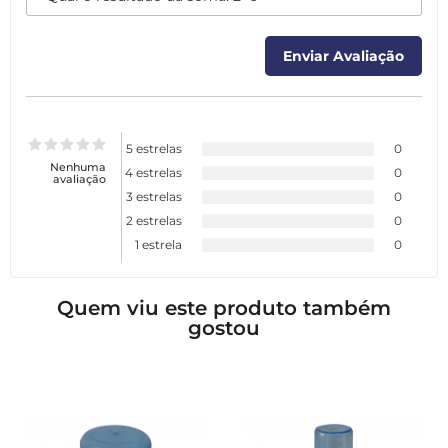
5 estrelas
0
Nenhuma
4 estrelas
0
avaliação
3 estrelas
0
2 estrelas
0
1 estrela
0
Quem viu este produto também
gostou