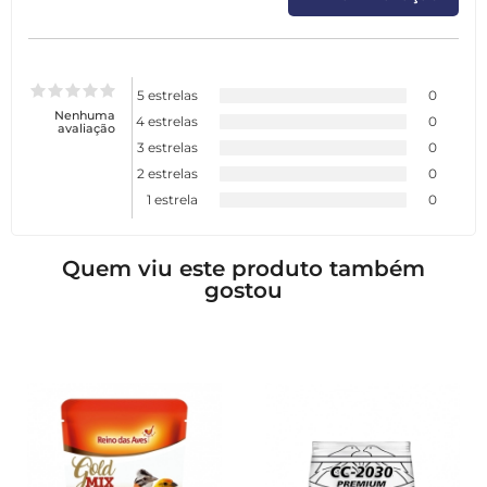
5 estrelas
0
Nenhuma
4 estrelas
0
avaliação
3 estrelas
0
2 estrelas
0
1 estrela
0
Quem viu este produto também
gostou