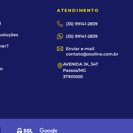
E
ATENDIMENTO
l
(35) 99141-2839
voluções
(35) 99141-2839
rar?
Enviar e-mail
contato@zooline.com.br
AVENIDA JK, 347
co
Passos/MG
37901000