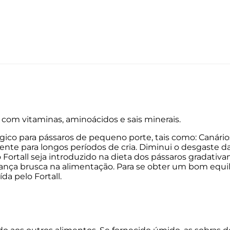
com vitaminas, aminoácidos e sais minerais.
ico para pássaros de pequeno porte, tais como: Canários,
almente para longos períodos de cria. Diminui o desgast
ortall seja introduzido na dieta dos pássaros gradati
dança brusca na alimentação. Para se obter um bom equil
da pelo Fortall.