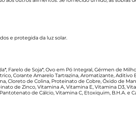
do aos outros alimentos. Se fornecido úmido, as sobras
os e protegida da luz solar.
da*, Farelo de Soja*, Ovo em Pó Integral, Gérmen de Milho
rico, Corante Amarelo Tartrazina, Aromatizante, Aditivo E
isina, Cloreto de Colina, Proteinato de Cobre, Óxido de Ma
einato de Zinco, Vitamina A, Vitamina E, Vitamina D3, Vit
, Pantotenato de Cálcio, Vitamina C, Etoxiquim, B.H.A. e C