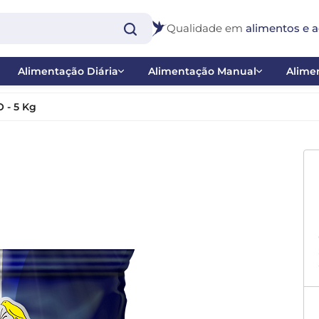
Qualidade em
alimentos e a
Alimentação Diária
Alimentação Manual
Alimen
Extrusadas
Papas
Bast
 - 5 Kg
Farinhadas e Papas de Frutas
Ponteiras
Inse
co
Misturas
Seringas
Nect
 - Balanço
Sementes
Pig
 Catraca