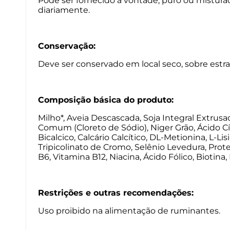
Pode ser fornecido à vontade, puro ou mistura
diariamente.
Conservação:
Deve ser conservado em local seco, sobre estrad
Composição básica do produto:
Milho*, Aveia Descascada, Soja Integral Extrusa
Comum (Cloreto de Sódio), Niger Grão, Ácido Cít
Bicalcico, Calcário Calcítico, DL-Metionina, L-L
Tripicolinato de Cromo, Selênio Levedura, Prot
B6, Vitamina B12, Niacina, Ácido Fólico, Biotina
Restrições e outras recomendações:
Uso proibido na alimentação de ruminantes.