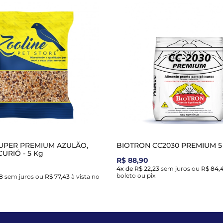
UPER PREMIUM AZULÃO,
BIOTRON CC2030 PREMIUM 5
URIÓ - 5 Kg
R$ 88,90
4x de R$ 22,23
sem juros
ou
R$ 84,
boleto ou pix
8
sem juros
ou
R$ 77,43
à vista no