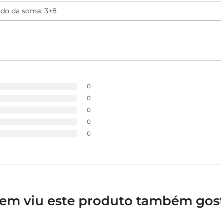
0
0
0
0
0
em viu este produto também gos