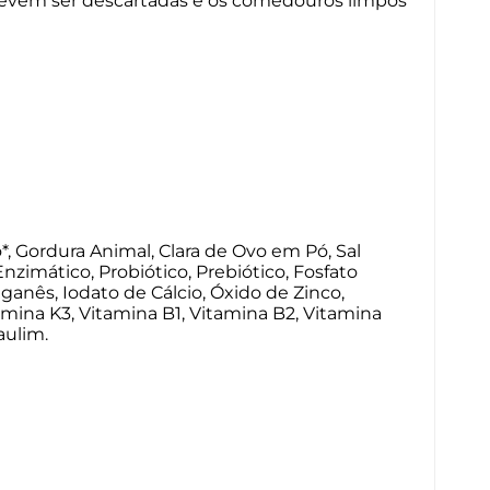
 devem ser descartadas e os comedouros limpos
*, Gordura Animal, Clara de Ovo em Pó, Sal
nzimático, Probiótico, Prebiótico, Fosfato
nganês, Iodato de Cálcio, Óxido de Zinco,
amina K3, Vitamina B1, Vitamina B2, Vitamina
aulim.