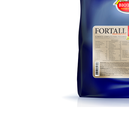
Capas
Placas Iden
Equipamentos
Gaiolas
Medicamentos
Minerais
Ninhos
Porta Vitaminas
Poleiros
Arame inox
Pragas Domésticas