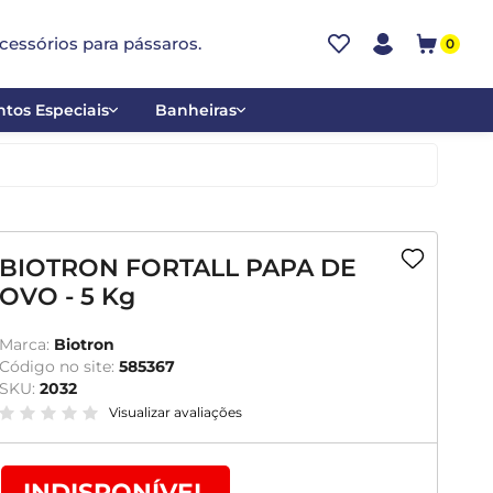
cessórios para pássaros.
0
tos Especiais
Banheiras
ões
Alumínio
tos
Cerâmica
ar
Plástica
BIOTRON FORTALL PAPA DE
OVO - 5 Kg
mentantes
Marca:
Biotron
Código no site:
585367
SKU:
2032
Visualizar avaliações
INDISPONÍVEL