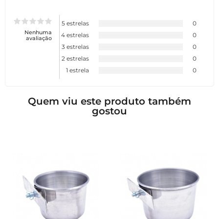
5 estrelas
0
Nenhuma
4 estrelas
0
avaliação
3 estrelas
0
2 estrelas
0
1 estrela
0
Quem viu este produto também
gostou