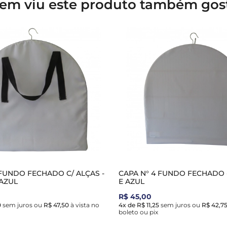
em viu este produto também gos
 FUNDO FECHADO C/ ALÇAS -
CAPA N° 4 FUNDO FECHADO 
AZUL
E AZUL
R$ 45,00
0
sem juros
ou
R$ 47,50
à vista no
4x de R$ 11,25
sem juros
ou
R$ 42,7
boleto ou pix