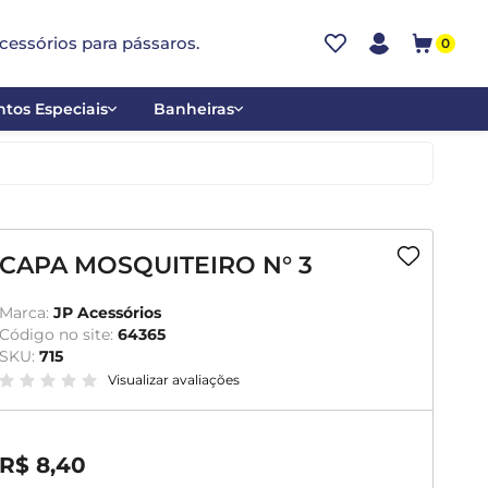
cessórios para pássaros.
0
tos Especiais
Banheiras
ões
Alumínio
tos
Cerâmica
ar
Plástica
CAPA MOSQUITEIRO N° 3
mentantes
Marca:
JP Acessórios
Código no site:
64365
SKU:
715
Visualizar avaliações
R$ 8,40