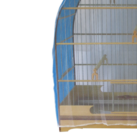
Capas
Placas Iden
Equipamentos
Gaiolas
Medicamentos
Minerais
Ninhos
Porta Vitaminas
Poleiros
Arame inox
Pragas Domésticas