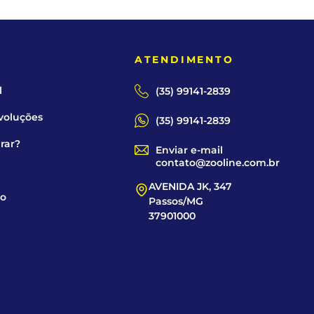
E
ATENDIMENTO
l
(35) 99141-2839
voluções
(35) 99141-2839
rar?
Enviar e-mail
contato@zooline.com.br
AVENIDA JK, 347
co
Passos/MG
37901000