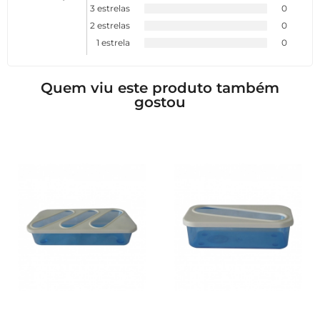
3 estrelas
0
2 estrelas
0
1 estrela
0
Quem viu este produto também
gostou