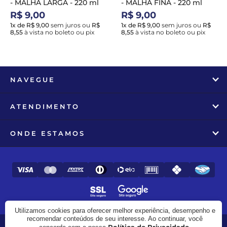
- MALHA LARGA - 220 ml
- MALHA FINA - 220 ml
R$ 9,00
R$ 9,00
1x de R$ 9,00
sem juros
ou
R$
1x de R$ 9,00
sem juros
ou
R$
8,55
à vista no boleto ou pix
8,55
à vista no boleto ou pix
NAVEGUE
ATENDIMENTO
ONDE ESTAMOS
Utilizamos cookies para oferecer melhor experiência, desempenho e
recomendar conteúdos de seu interesse. Ao continuar, você