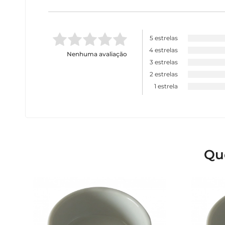
5 estrelas
4 estrelas
Nenhuma avaliação
3 estrelas
2 estrelas
1 estrela
Qu