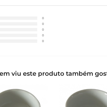
0
0
0
0
0
em viu este produto também gos