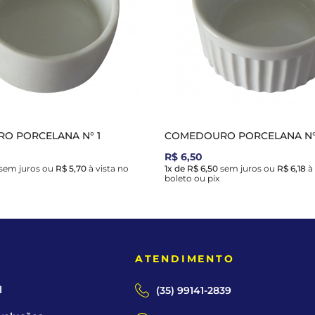
O PORCELANA N° 1
COMEDOURO PORCELANA N° 
R$ 6,50
sem juros
ou
R$ 5,70
à vista no
1x de R$ 6,50
sem juros
ou
R$ 6,18
à 
boleto ou pix
E
ATENDIMENTO
l
(35) 99141-2839