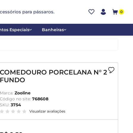
cessórios para pássaros.
0
tos Especiais
Banheiras
ões
Alumínio
tos
Cerâmica
ar
Plástica
COMEDOURO PORCELANA N° 2 -
FUNDO
mentantes
Marca:
Zooline
Código no site:
768608
SKU:
3754
Visualizar avaliações