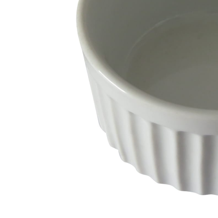
Capas
Placas Iden
Equipamentos
Gaiolas
Medicamentos
Minerais
Ninhos
Porta Vitaminas
Poleiros
Arame inox
Pragas Domésticas