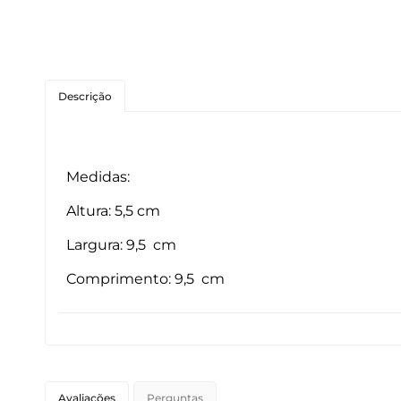
Roedores
Peixes
Descrição
Linha para Cães
Linha para Gatos
Medidas:
Altura: 5,5 cm
Largura: 9,5 cm
Comprimento: 9,5 cm
Avaliações
Perguntas