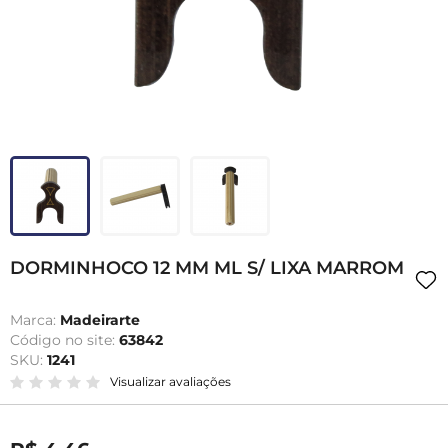
DORMINHOCO 12 MM ML S/ LIXA MARROM
Marca:
Madeirarte
Código no site:
63842
SKU:
1241
Visualizar avaliações