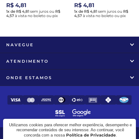
R$ 4,81
R$ 4,81
1x de R$ 4,81
sem juros
ou
R$
1x de R$ 4,81
sem juros
ou
R$
4,57
à vista no boleto ou pix
4,57
à vista no boleto ou pix
NAVEGUE
ATENDIMENTO
ONDE ESTAMOS
Utilizamos cookies para oferecer melhor experiência, desempenho e
recomendar conteúdos de seu interesse. Ao continuar, você
Política de Privacidade
concorda com a nossa
.
© 2017 - 2026 - Zooline - CNPJ: 27.982.258/0001-97