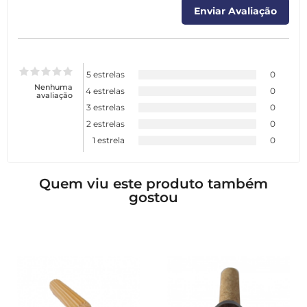
5 estrelas
0
Nenhuma
4 estrelas
0
avaliação
3 estrelas
0
2 estrelas
0
1 estrela
0
Quem viu este produto também
gostou