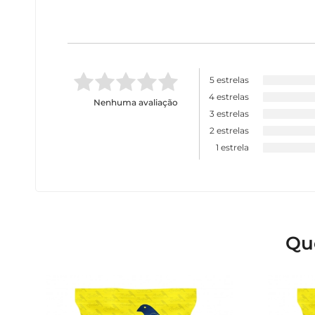
5 estrelas
4 estrelas
Nenhuma avaliação
3 estrelas
2 estrelas
1 estrela
Qu