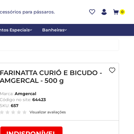
cessórios para pássaros.
0
tos Especiais
Banheiras
ões
Alumínio
tos
Cerâmica
ar
Plástica
FARINATTA CURIÓ E BICUDO -
AMGERCAL - 500 g
mentantes
Marca:
Amgercal
Código no site:
64423
SKU:
657
Visualizar avaliações
INDISPONÍVEL