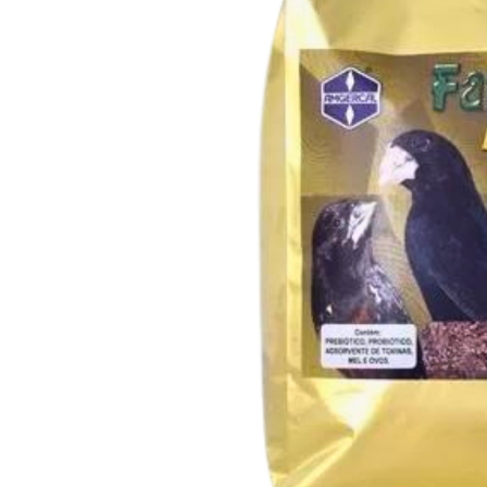
Capas
Placas Iden
Equipamentos
Gaiolas
Medicamentos
Minerais
Ninhos
Porta Vitaminas
Poleiros
Arame inox
Pragas Domésticas