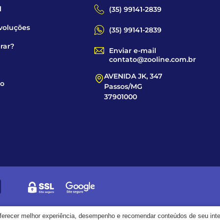
l
(35) 99141-2839
voluções
(35) 99141-2839
rar?
Enviar e-mail
contato@zooline.com.br
AVENIDA JK, 347
co
Passos/MG
37901000
oferecer melhor experiência, desempenho e recomendar conteúdos de seu int