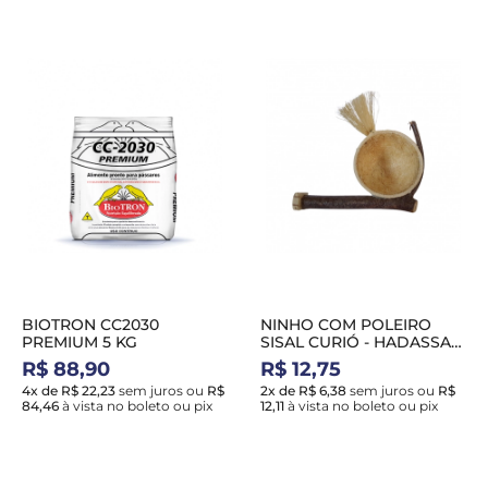
BIOTRON CC2030
NINHO COM POLEIRO
PREMIUM 5 KG
SISAL CURIÓ - HADASSA
NH23
R$ 88,90
R$ 12,75
4x de R$ 22,23
sem juros
ou
R$
2x de R$ 6,38
sem juros
ou
R$
84,46
à vista no boleto ou pix
12,11
à vista no boleto ou pix