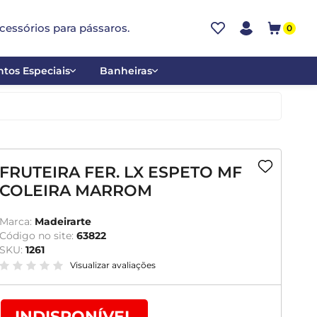
cessórios para pássaros.
0
tos Especiais
Banheiras
ões
Alumínio
tos
Cerâmica
ar
Plástica
FRUTEIRA FER. LX ESPETO MF
COLEIRA MARROM
mentantes
Marca:
Madeirarte
Código no site:
63822
SKU:
1261
Visualizar avaliações
INDISPONÍVEL