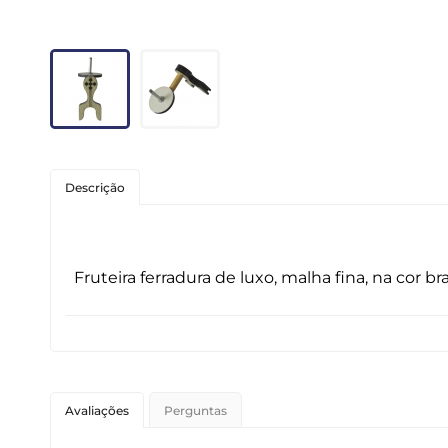
Roedores
Peixes
Linha para Cães
Linha para Gatos
Descrição
Fruteira ferradura de luxo, malha fina, na cor
Avaliações
Perguntas