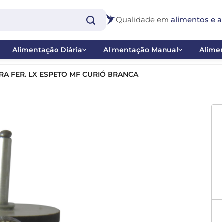
Qualidade em
alimentos e a
Alimentação Diária
Alimentação Manual
Alimen
Extrusadas
Papas
Bast
RA FER. LX ESPETO MF CURIÓ BRANCA
Farinhadas e Papas de Frutas
Ponteiras
Inse
co
Misturas
Seringas
Nect
 - Balanço
Sementes
Pig
 Catraca