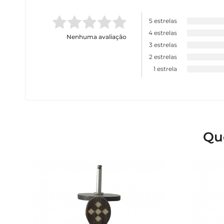
5 estrelas
4 estrelas
Nenhuma avaliação
3 estrelas
2 estrelas
1 estrela
Qu