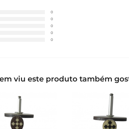
0
0
0
0
0
em viu este produto também gos