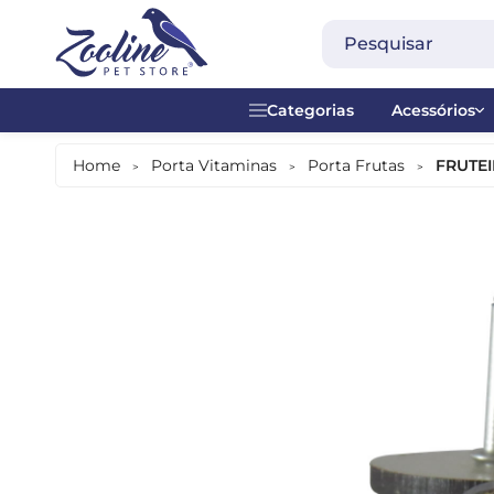
Categorias
Acessórios
Acessórios
Acrílico
Home
Porta Vitaminas
Porta Frutas
FRUTEI
>
>
>
Alimentação Diária
Alças
Alimentação Manual
Anel plásti
Alimentos Especiais
Brinquedos
Banheiras
Contador -
Bebedouros
Madeira
Comedouros
Metal