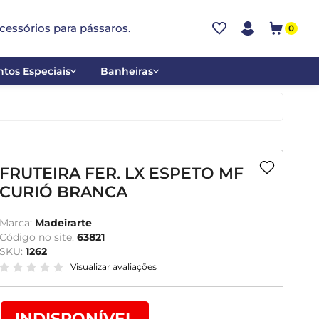
cessórios para pássaros.
0
tos Especiais
Banheiras
ões
Alumínio
tos
Cerâmica
ar
Plástica
FRUTEIRA FER. LX ESPETO MF
CURIÓ BRANCA
mentantes
Marca:
Madeirarte
Código no site:
63821
SKU:
1262
Visualizar avaliações
INDISPONÍVEL