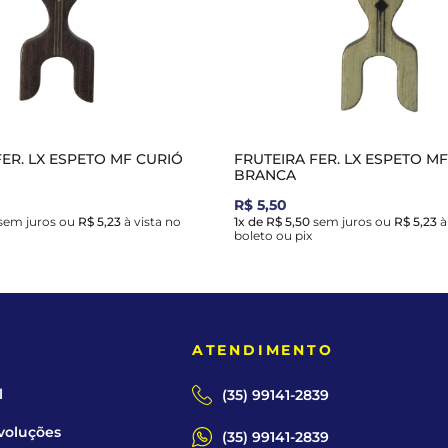
FER. LX ESPETO MF CURIÓ
FRUTEIRA FER. LX ESPETO M
BRANCA
R$ 5,50
sem juros
ou
R$ 5,23
à vista no
1x de R$ 5,50
sem juros
ou
R$ 5,23
à
boleto ou pix
E
ATENDIMENTO
l
(35) 99141-2839
voluções
(35) 99141-2839