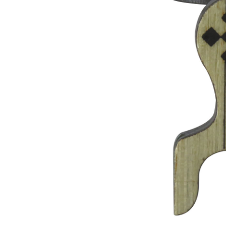
Capas
Placas Iden
Equipamentos
Gaiolas
Medicamentos
Minerais
Ninhos
Porta Vitaminas
Poleiros
Arame inox
Pragas Domésticas