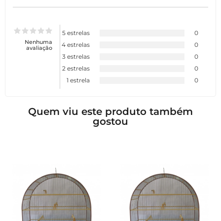
5 estrelas
0
Nenhuma
4 estrelas
0
avaliação
3 estrelas
0
2 estrelas
0
1 estrela
0
Quem viu este produto também
gostou