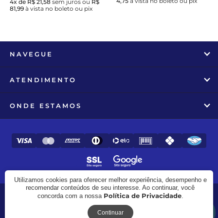
4,75
à vista no boleto ou pix
4x de R$ 21,58
sem juros
ou
R$
81,99
à vista no boleto ou pix
NAVEGUE
ATENDIMENTO
ONDE ESTAMOS
Utilizamos cookies para oferecer melhor experiência, desempenho e
recomendar conteúdos de seu interesse. Ao continuar, você
Política de Privacidade
concorda com a nossa
.
© 2017 - 2026 - Zooline - CNPJ: 27.982.258/0001-97
Receba novidades
Continuar