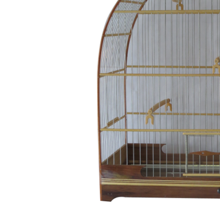
Capas
Placas Iden
Equipamentos
Gaiolas
Medicamentos
Minerais
Ninhos
Porta Vitaminas
Poleiros
Arame inox
Pragas Domésticas