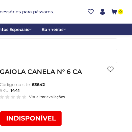
cessórios para pássaros.
0
tos Especiais
Banheiras
ões
Alumínio
tos
Cerâmica
ar
Plástica
GAIOLA CANELA N° 6 CA
mentantes
Código no site:
63642
SKU:
1441
Visualizar avaliações
INDISPONÍVEL