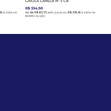
GAIOLA CANELA N° 5 CB
R$ 334,90
16
à vista no
4x de R$ 83,73
sem juros
ou
R$ 318,16
à vista no
boleto ou pix