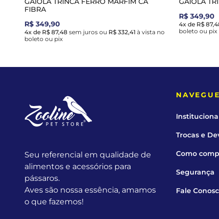
GAIOLA TRINCA FERRO MARFIM CA
GAIOLA TR
FIBRA
R$ 349,90
R$ 349,90
4x de R$ 87,4
boleto ou pix
4x de R$ 87,48
sem juros
ou
R$ 332,41
à vista no
boleto ou pix
NAVEGU
Instituciona
Trocas e De
Como comp
Seu referencial em qualidade de
alimentos e acessórios para
Segurança
pássaros.
Aves são nossa essência, amamos
Fale Conos
o que fazemos!