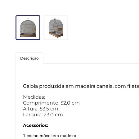
Roedores
Peixes
Linha para Cães
Linha para Gatos
Descrição
Gaiola produzida em madeira canela, com filet
Medidas:
Comprimento: 52,0 cm
Altura: 53,5 cm
Largura: 23,0 cm
Acessórios:
1 cocho móvel em madeira