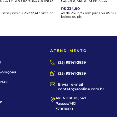
INCA FERRO IMBUIA CA INOX
GAIOLA MARFIM N° 5 CA
R$ 334,90
8
sem juros
ou
R$ 332,41
à vista no
4x de R$ 83,73
sem juros
ou
R$ 318,
boleto ou pix
E
ATENDIMENTO
l
(35) 99141-2839
voluções
(35) 99141-2839
rar?
Enviar e-mail
contato@zooline.com.br
AVENIDA JK, 347
co
Passos/MG
37901000