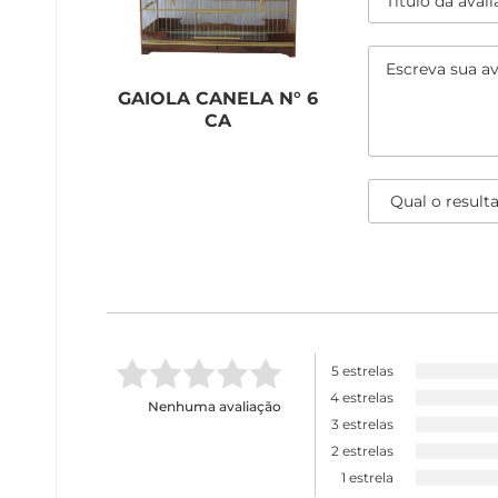
GAIOLA CANELA N° 6
CA
5 estrelas
4 estrelas
Nenhuma avaliação
3 estrelas
2 estrelas
1 estrela