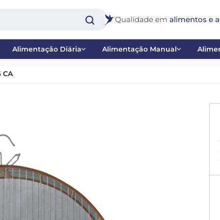
Qualidade em
alimentos e a
Alimentação Diária
Alimentação Manual
Alimen
Extrusadas
Papas
Bast
6 CA
Farinhadas e Papas de Frutas
Ponteiras
Inse
co
Misturas
Seringas
Nect
 - Balanço
Sementes
Pig
 Catraca