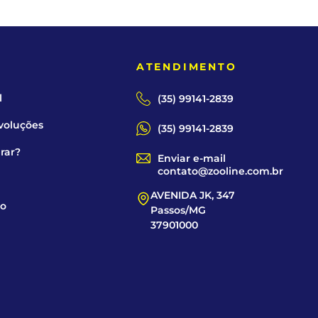
E
ATENDIMENTO
l
(35) 99141-2839
voluções
(35) 99141-2839
rar?
Enviar e-mail
contato@zooline.com.br
AVENIDA JK, 347
co
Passos/MG
37901000