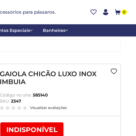
cessórios para pássaros.
0
tos Especiais
Banheiras
ões
Alumínio
tos
Cerâmica
ar
Plástica
GAIOLA CHICÃO LUXO INOX
IMBUIA
mentantes
Código no site:
585140
SKU:
2347
Visualizar avaliações
INDISPONÍVEL