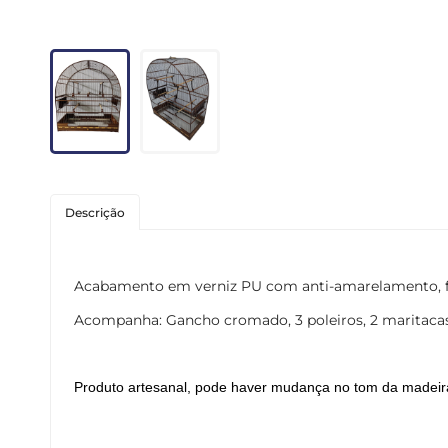
Roedores
Peixes
Linha para Cães
Linha para Gatos
Descrição
Acabamento em verniz PU com anti-amarelamento, f
Acompanha: Gancho cromado, 3 poleiros, 2 maritacas,
Produto artesanal, pode haver mudança no tom da madeira