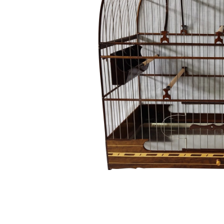
Capas
Placas Iden
Equipamentos
Gaiolas
Medicamentos
Minerais
Ninhos
Porta Vitaminas
Poleiros
Arame inox
Pragas Domésticas