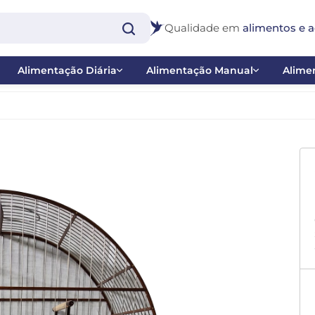
Qualidade em
alimentos e a
Alimentação Diária
Alimentação Manual
Alimen
Extrusadas
Papas
Bast
Farinhadas e Papas de Frutas
Ponteiras
Inse
co
Misturas
Seringas
Nect
 - Balanço
Sementes
Pig
 Catraca