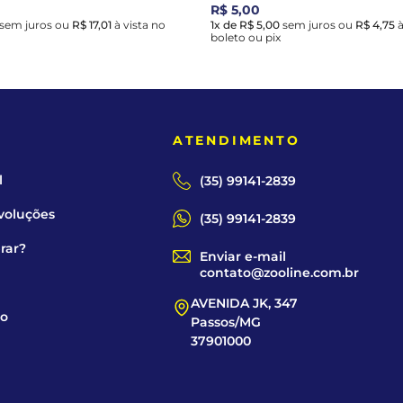
R$ 5,00
sem juros
ou
R$ 17,01
à vista no
1x de R$ 5,00
sem juros
ou
R$ 4,75
à
boleto ou pix
E
ATENDIMENTO
l
(35) 99141-2839
voluções
(35) 99141-2839
rar?
Enviar e-mail
contato@zooline.com.br
AVENIDA JK, 347
co
Passos/MG
37901000