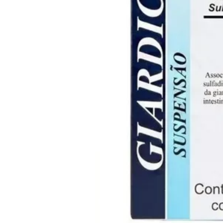
Capas
Placas Iden
Equipamentos
Gaiolas
Medicamentos
Minerais
Ninhos
Porta Vitaminas
Poleiros
Arame inox
Pragas Domésticas