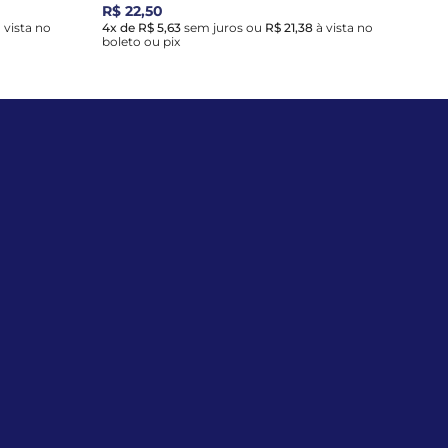
R$ 22,50
 vista no
4x de R$ 5,63
sem juros
ou
R$ 21,38
à vista no
boleto ou pix