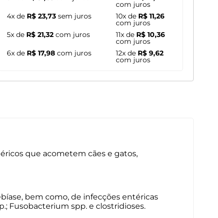
com juros
4x de
R$ 23,73
sem juros
10x de
R$ 11,26
com juros
5x de
R$ 21,32
com juros
11x de
R$ 10,36
com juros
6x de
R$ 17,98
com juros
12x de
R$ 9,62
com juros
téricos que acometem cães e gatos,
mebíase, bem como, de infecções entéricas
.; Fusobacterium spp. e clostridioses.