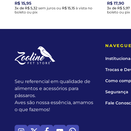
R$ 15,95
R$ 17,90
3x de R$ 5,32
sem juros
ou
R$ 15,15
à vista no
3x de R$ 5,97
boleto ou pix
boleto ou pix
NAVEGU
Instituciona
Trocas e De
Como comp
Seu referencial em qualidade de
alimentos e acessórios para
Segurança
pássaros.
Aves são nossa essência, amamos
Fale Conos
o que fazemos!