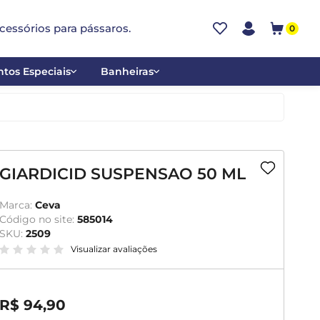
cessórios para pássaros.
0
tos Especiais
Banheiras
ões
Alumínio
tos
Cerâmica
ar
Plástica
GIARDICID SUSPENSAO 50 ML
mentantes
Marca:
Ceva
Código no site:
585014
SKU:
2509
Visualizar avaliações
R$ 94,90