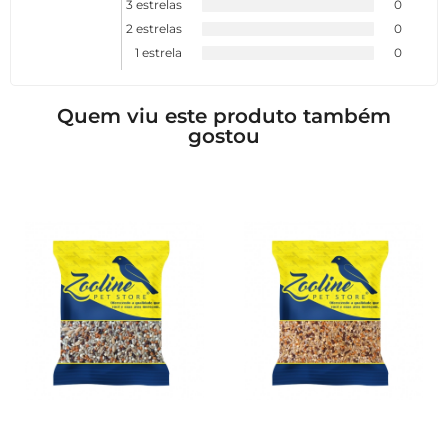
3 estrelas
0
2 estrelas
0
1 estrela
0
Quem viu este produto também
gostou