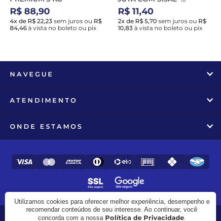
HADASSA NH26
R$ 88,90
R$ 11,40
4x de R$ 22,23
sem juros
ou
R$
2x de R$ 5,70
sem juros
ou
R$
84,46
à vista no boleto ou pix
10,83
à vista no boleto ou pix
NAVEGUE
ATENDIMENTO
ONDE ESTAMOS
Utilizamos cookies para oferecer melhor experiência, desempenho e
recomendar conteúdos de seu interesse. Ao continuar, você
Política de Privacidade
concorda com a nossa
.