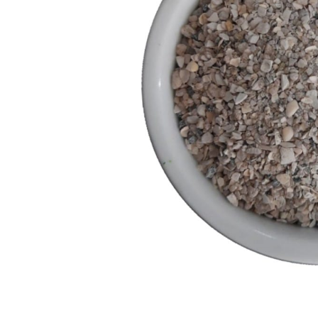
Capas
Placas Iden
Equipamentos
Gaiolas
Medicamentos
Minerais
Ninhos
Porta Vitaminas
Poleiros
Arame inox
Pragas Domésticas