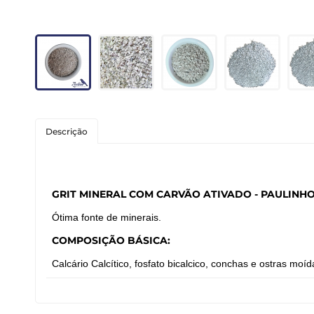
Roedores
Peixes
Linha para Cães
Linha para Gatos
Descrição
GRIT MINERAL COM CARVÃO ATIVADO - PAULINHO
Ótima fonte de minerais.
COMPOSIÇÃO BÁSICA:
Calcário Calcítico, fosfato bicalcico, conchas e ostras moí