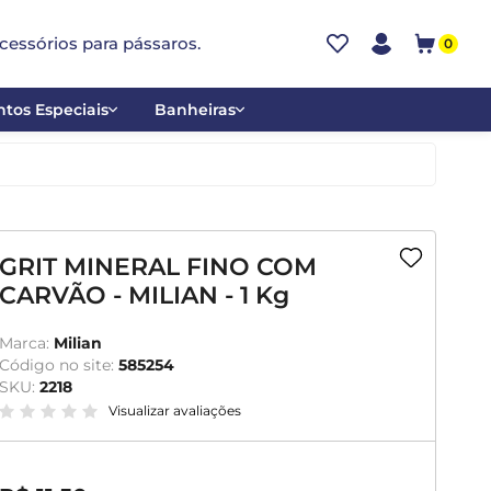
cessórios para pássaros.
0
tos Especiais
Banheiras
ões
Alumínio
tos
Cerâmica
ar
Plástica
GRIT MINERAL FINO COM
CARVÃO - MILIAN - 1 Kg
mentantes
Marca:
Milian
Código no site:
585254
SKU:
2218
Visualizar avaliações