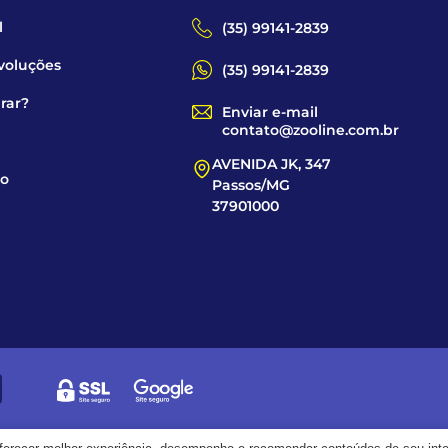
l
(35) 99141-2839
voluções
(35) 99141-2839
rar?
Enviar e-mail
contato@zooline.com.br
AVENIDA JK, 347
co
Passos/MG
37901000