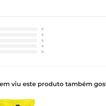
0
0
0
0
0
em viu este produto também gos