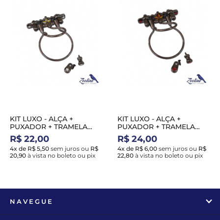
KIT LUXO - ALÇA +
KIT LUXO - ALÇA +
PUXADOR + TRAMELA
PUXADOR + TRAMELA
GRAFITE - COM ESTRELAS
GRAFITE - COM ESTRELAS
R$ 22,00
R$ 24,00
B/A - P
V/A - G
4x de R$ 5,50
sem juros
ou
R$
4x de R$ 6,00
sem juros
ou
R$
20,90
à vista no boleto ou pix
22,80
à vista no boleto ou pix
NAVEGUE