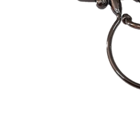
Capas
Placas Iden
Equipamentos
Gaiolas
Medicamentos
Minerais
Ninhos
Porta Vitaminas
Poleiros
Arame inox
Pragas Domésticas