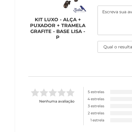
KIT LUXO - ALÇA +
PUXADOR + TRAMELA
GRAFITE - BASE LISA -
P
5 estrelas
4 estrelas
Nenhuma avaliação
3 estrelas
2 estrelas
1 estrela