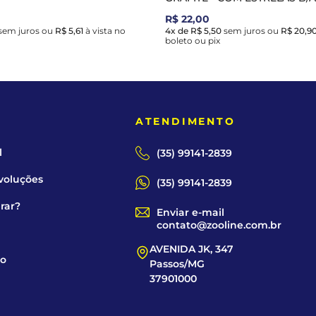
R$ 22,00
sem juros
ou
R$ 5,61
à vista no
4x de R$ 5,50
sem juros
ou
R$ 20,9
boleto ou pix
E
ATENDIMENTO
l
(35) 99141-2839
voluções
(35) 99141-2839
rar?
Enviar e-mail
contato@zooline.com.br
AVENIDA JK, 347
co
Passos/MG
37901000