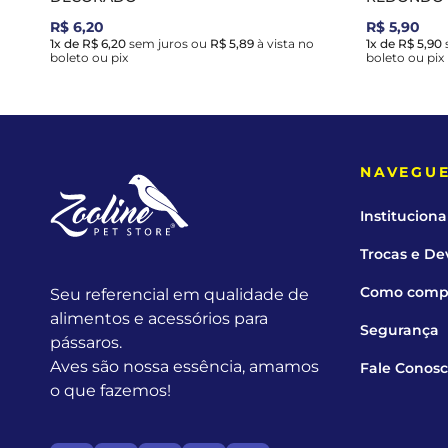
R$ 6,20
R$ 5,90
1x de R$ 6,20
sem juros
ou
R$ 5,89
à vista no
1x de R$ 5,90
boleto ou pix
boleto ou pix
NAVEGU
Instituciona
Trocas e De
Como comp
Seu referencial em qualidade de
alimentos e acessórios para
Segurança
pássaros.
Aves são nossa essência, amamos
Fale Conos
o que fazemos!