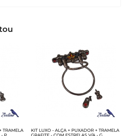
tou
 + TRAMELA
KIT LUXO - ALÇA + PUXADOR + TRAMELA
- P
GRAFITE - COM ESTRELAS V/A - G