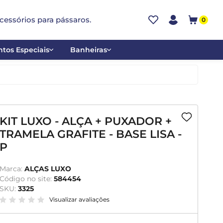
cessórios para pássaros.
0
tos Especiais
Banheiras
ões
Alumínio
tos
Cerâmica
ar
Plástica
KIT LUXO - ALÇA + PUXADOR +
TRAMELA GRAFITE - BASE LISA -
mentantes
P
Marca:
ALÇAS LUXO
Código no site:
584454
SKU:
3325
Visualizar avaliações