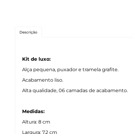
Roedores
Peixes
Descrição
Linha para Cães
Linha para Gatos
Kit de luxo:
Alça pequena, puxador e tramela grafite.
Acabamento liso.
Alta qualidade, 06 camadas de acabamento.
Medidas:
Altura: 8 cm
Largura: 7,2 cm