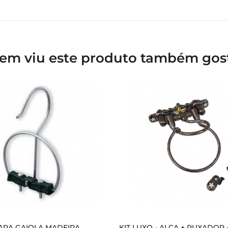
em viu este produto também gos
ARA GAIOLA MADEIRA
KIT LUXO - ALÇA + PUXADOR