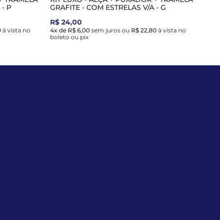
- P
GRAFITE - COM ESTRELAS V/A - G
R$ 24,00
0
à vista no
4x de R$ 6,00
sem juros
ou
R$ 22,80
à vista no
boleto ou pix