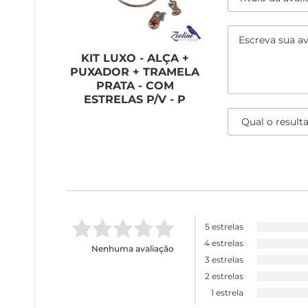
KIT LUXO - ALÇA +
PUXADOR + TRAMELA
PRATA - COM
ESTRELAS P/V - P
5 estrelas
4 estrelas
Nenhuma avaliação
3 estrelas
2 estrelas
1 estrela