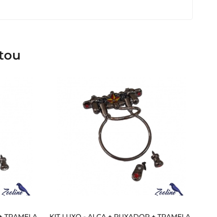
tou
 + TRAMELA
KIT LUXO - ALÇA + PUXADOR + TRAMELA