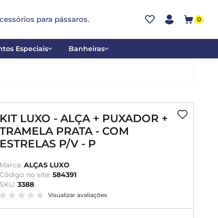
cessórios para pássaros.
0
tos Especiais
Banheiras
ões
Alumínio
tos
Cerâmica
ar
Plástica
KIT LUXO - ALÇA + PUXADOR +
TRAMELA PRATA - COM
mentantes
ESTRELAS P/V - P
Marca:
ALÇAS LUXO
Código no site:
584391
SKU:
3388
Visualizar avaliações