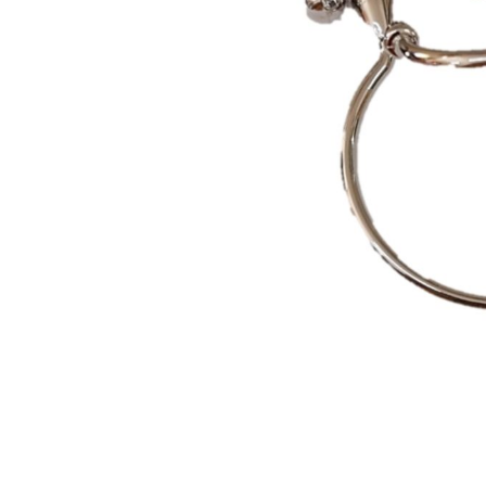
Capas
Placas Iden
Equipamentos
Gaiolas
Medicamentos
Minerais
Ninhos
Porta Vitaminas
Poleiros
Arame inox
Pragas Domésticas