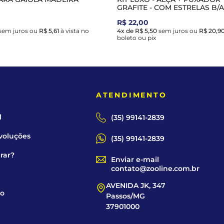
GRAFITE - COM ESTRELAS B/A 
R$ 22,00
sem juros
ou
R$ 5,61
à vista no
4x de R$ 5,50
sem juros
ou
R$ 20,9
boleto ou pix
E
ATENDIMENTO
l
(35) 99141-2839
voluções
(35) 99141-2839
rar?
Enviar e-mail
contato@zooline.com.br
AVENIDA JK, 347
co
Passos/MG
37901000