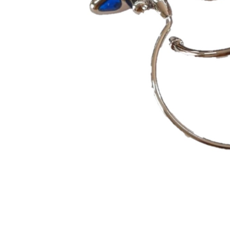
Capas
Placas Iden
Equipamentos
Gaiolas
Medicamentos
Minerais
Ninhos
Porta Vitaminas
Poleiros
Arame inox
Pragas Domésticas