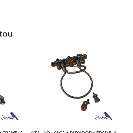
tou
 + TRAMELA
KIT LUXO - ALÇA + PUXADOR + TRAMELA