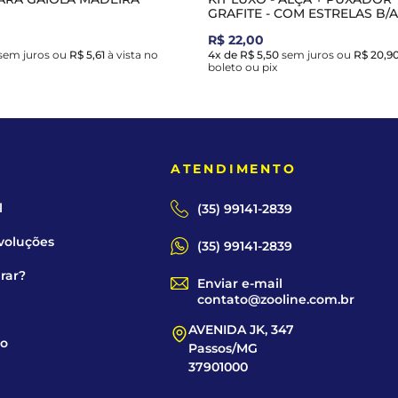
GRAFITE - COM ESTRELAS B/A 
R$ 22,00
sem juros
ou
R$ 5,61
à vista no
4x de R$ 5,50
sem juros
ou
R$ 20,9
boleto ou pix
E
ATENDIMENTO
l
(35) 99141-2839
voluções
(35) 99141-2839
rar?
Enviar e-mail
contato@zooline.com.br
AVENIDA JK, 347
co
Passos/MG
37901000