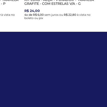
- P
GRAFITE - COM ESTRELAS V/A - G
R$ 24,00
0
à vista no
4x de R$ 6,00
sem juros
ou
R$ 22,80
à vista no
boleto ou pix