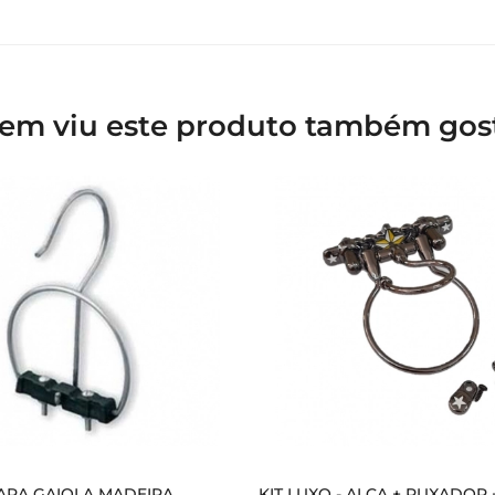
em viu este produto também gos
ARA GAIOLA MADEIRA
KIT LUXO - ALÇA + PUXADOR