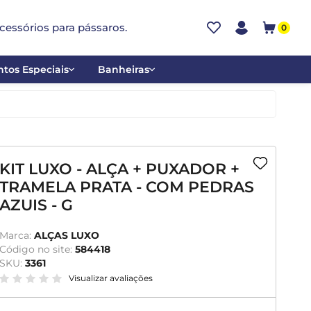
cessórios para pássaros.
0
tos Especiais
Banheiras
ões
Alumínio
tos
Cerâmica
ar
Plástica
KIT LUXO - ALÇA + PUXADOR +
TRAMELA PRATA - COM PEDRAS
mentantes
AZUIS - G
Marca:
ALÇAS LUXO
Código no site:
584418
SKU:
3361
Visualizar avaliações