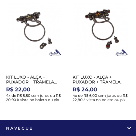
KIT LUXO - ALÇA +
KIT LUXO - ALÇA +
PUXADOR + TRAMELA
PUXADOR + TRAMELA
GRAFITE - COM ESTRELAS
GRAFITE - COM ESTRELAS
R$ 22,00
R$ 24,00
B/A - P
V/A - G
4x de R$ 5,50
sem juros
ou
R$
4x de R$ 6,00
sem juros
ou
R$
20,90
à vista no boleto ou pix
22,80
à vista no boleto ou pix
NAVEGUE