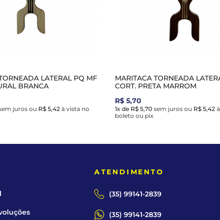
TORNEADA LATERAL PQ MF
MARITACA TORNEADA LATER
URAL BRANCA
CORT. PRETA MARROM
R$ 5,70
sem juros
ou
R$ 5,42
à vista no
1x de R$ 5,70
sem juros
ou
R$ 5,42
à
boleto ou pix
E
ATENDIMENTO
l
(35) 99141-2839
voluções
(35) 99141-2839