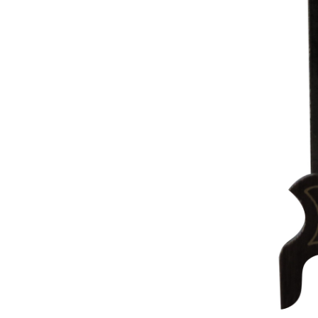
Capas
Placas Iden
Equipamentos
Gaiolas
Medicamentos
Minerais
Ninhos
Porta Vitaminas
Poleiros
Arame inox
Pragas Domésticas