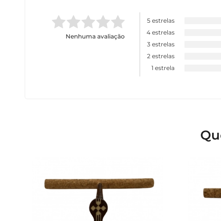
5 estrelas
4 estrelas
Nenhuma avaliação
3 estrelas
2 estrelas
1 estrela
Qu