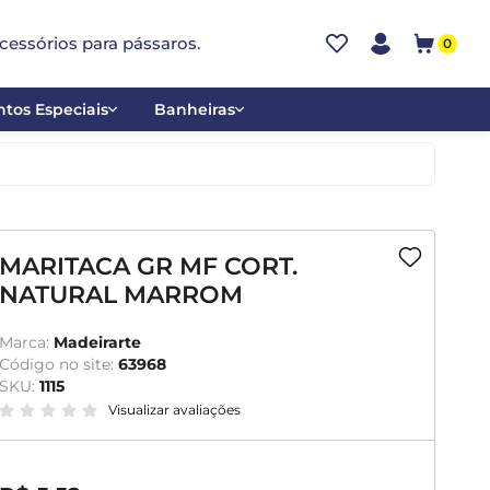
cessórios para pássaros.
0
tos Especiais
Banheiras
ões
Alumínio
tos
Cerâmica
ar
Plástica
MARITACA GR MF CORT.
NATURAL MARROM
mentantes
Marca:
Madeirarte
Código no site:
63968
SKU:
1115
Visualizar avaliações