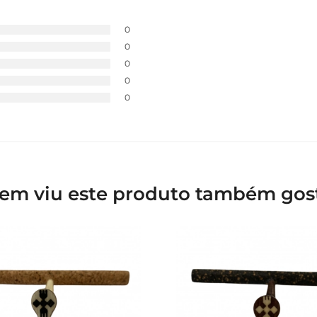
0
0
0
0
0
em viu este produto também gos