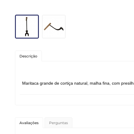
Roedores
Peixes
Linha para Cães
Linha para Gatos
Descrição
Maritaca grande de cortiça natural, malha fina, com presil
Avaliações
Perguntas