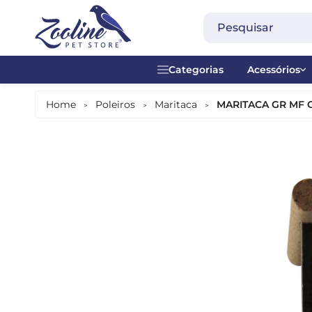
Categorias
Acessórios
Acessórios
Acrílico
Home
Poleiros
Maritaca
MARITACA GR MF 
>
>
>
Alimentação Diária
Alças
Alimentação Manual
Anel plásti
Alimentos Especiais
Brinquedos
Banheiras
Contador -
Bebedouros
Madeira
Comedouros
Metal