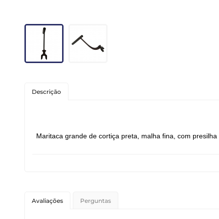
Roedores
Peixes
Linha para Cães
Linha para Gatos
Descrição
Maritaca grande de cortiça preta
, malha fina, com presilh
Avaliações
Perguntas