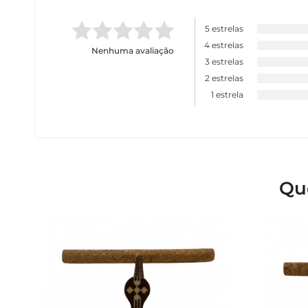
5 estrelas
4 estrelas
Nenhuma avaliação
3 estrelas
2 estrelas
1 estrela
Qu