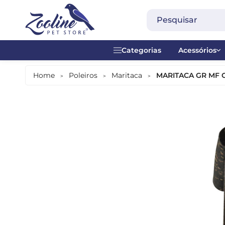
Categorias
Acessórios
Acessórios
Acrílico
Home
Poleiros
Maritaca
MARITACA GR MF 
>
>
>
Alimentação Diária
Alças
Alimentação Manual
Anel plásti
Alimentos Especiais
Brinquedos
Banheiras
Contador -
Bebedouros
Madeira
Comedouros
Metal