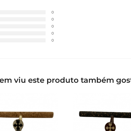
0
0
0
0
0
em viu este produto também gos