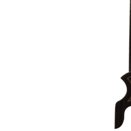
Capas
Placas Iden
Equipamentos
Gaiolas
Medicamentos
Minerais
Ninhos
Porta Vitaminas
Poleiros
Arame inox
Pragas Domésticas