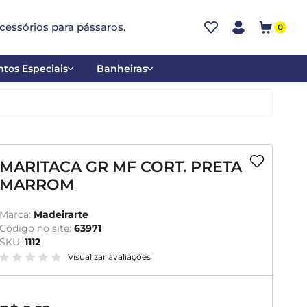
cessórios para pássaros.
0
tos Especiais
Banheiras
ões
Alumínio
tos
Cerâmica
ar
Plástica
MARITACA GR MF CORT. PRETA
MARROM
mentantes
Marca:
Madeirarte
Código no site:
63971
SKU:
1112
Visualizar avaliações