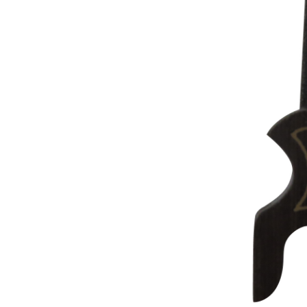
Capas
Placas Iden
Equipamentos
Gaiolas
Medicamentos
Minerais
Ninhos
Porta Vitaminas
Poleiros
Arame inox
Pragas Domésticas