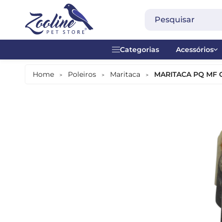
Categorias
Acessórios
Acessórios
Acrílico
Home
Poleiros
Maritaca
MARITACA PQ MF 
>
>
>
Alimentação Diária
Alças
Alimentação Manual
Anel plásti
Alimentos Especiais
Brinquedos
Banheiras
Contador -
Bebedouros
Madeira
Comedouros
Metal