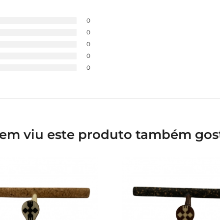
0
0
0
0
0
em viu este produto também gos