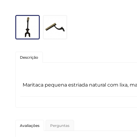
Roedores
Peixes
Linha para Cães
Linha para Gatos
Descrição
Maritaca pequena estriada natural com lixa, ma
Avaliações
Perguntas