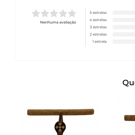
5 estrelas
4 estrelas
Nenhuma avaliação
3 estrelas
2 estrelas
1 estrela
Qu