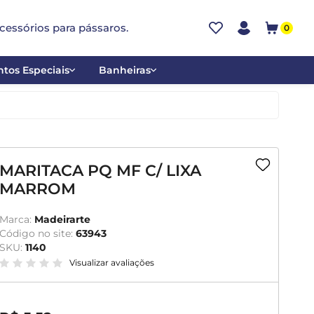
cessórios para pássaros.
0
tos Especiais
Banheiras
ões
Alumínio
tos
Cerâmica
ar
Plástica
MARITACA PQ MF C/ LIXA
MARROM
mentantes
Marca:
Madeirarte
Código no site:
63943
SKU:
1140
Visualizar avaliações