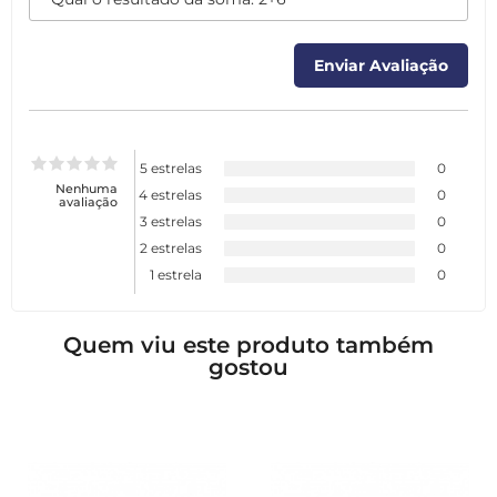
5 estrelas
0
Nenhuma
4 estrelas
0
avaliação
3 estrelas
0
2 estrelas
0
1 estrela
0
Quem viu este produto também
gostou