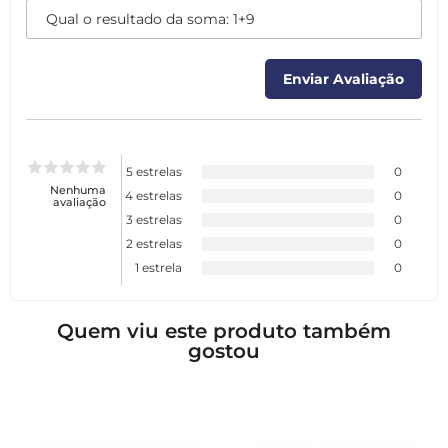
5 estrelas
0
Nenhuma
4 estrelas
0
avaliação
3 estrelas
0
2 estrelas
0
1 estrela
0
Quem viu este produto também
gostou