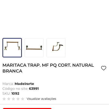
MARITACA TRAP. MF PQ CORT. NATURAL
BRANCA
Marca:
Madeirarte
Código no site:
63991
SKU:
1092
Visualizar avaliações