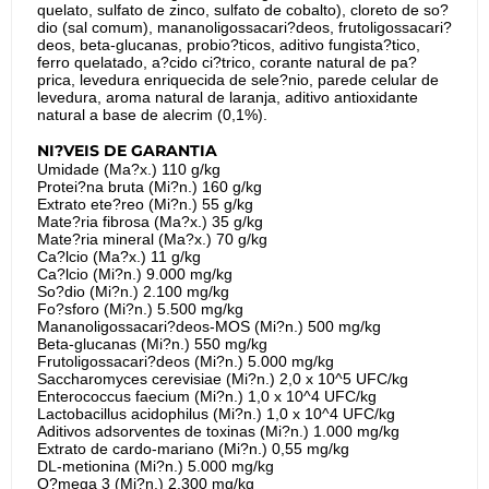
quelato, sulfato de zinco, sulfato de cobalto), cloreto de so?
dio (sal comum), mananoligossacari?deos, frutoligossacari?
deos, beta-glucanas, probio?ticos, aditivo fungista?tico,
ferro quelatado, a?cido ci?trico, corante natural de pa?
prica, levedura enriquecida de sele?nio, parede celular de
levedura, aroma natural de laranja, aditivo antioxidante
natural a base de alecrim (0,1%).
NI?VEIS DE GARANTIA
Umidade (Ma?x.) 110 g/kg
Protei?na bruta (Mi?n.) 160 g/kg
Extrato ete?reo (Mi?n.) 55 g/kg
Mate?ria fibrosa (Ma?x.) 35 g/kg
Mate?ria mineral (Ma?x.) 70 g/kg
Ca?lcio (Ma?x.) 11 g/kg
Ca?lcio (Mi?n.) 9.000 mg/kg
So?dio (Mi?n.) 2.100 mg/kg
Fo?sforo (Mi?n.) 5.500 mg/kg
Mananoligossacari?deos-MOS (Mi?n.) 500 mg/kg
Beta-glucanas (Mi?n.) 550 mg/kg
Frutoligossacari?deos (Mi?n.) 5.000 mg/kg
Saccharomyces cerevisiae (Mi?n.) 2,0 x 10^5 UFC/kg
Enterococcus faecium (Mi?n.) 1,0 x 10^4 UFC/kg
Lactobacillus acidophilus (Mi?n.) 1,0 x 10^4 UFC/kg
Aditivos adsorventes de toxinas (Mi?n.) 1.000 mg/kg
Extrato de cardo-mariano (Mi?n.) 0,55 mg/kg
DL-metionina (Mi?n.) 5.000 mg/kg
O?mega 3 (Mi?n.) 2.300 mg/kg