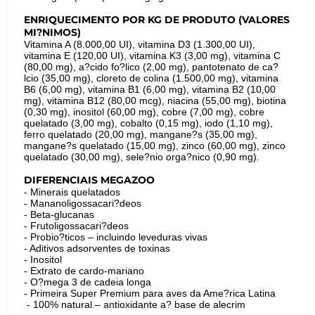
ENRIQUECIMENTO POR KG DE PRODUTO (VALORES
MI?NIMOS)
Vitamina A (8.000,00 UI), vitamina D3 (1.300,00 UI),
vitamina E (120,00 UI), vitamina K3 (3,00 mg), vitamina C
(80,00 mg), a?cido fo?lico (2,00 mg), pantotenato de ca?
lcio (35,00 mg), cloreto de colina (1.500,00 mg), vitamina
B6 (6,00 mg), vitamina B1 (6,00 mg), vitamina B2 (10,00
mg), vitamina B12 (80,00 mcg), niacina (55,00 mg), biotina
(0,30 mg), inositol (60,00 mg), cobre (7,00 mg), cobre
quelatado (3,00 mg), cobalto (0,15 mg), iodo (1,10 mg),
ferro quelatado (20,00 mg), mangane?s (35,00 mg),
mangane?s quelatado (15,00 mg), zinco (60,00 mg), zinco
quelatado (30,00 mg), sele?nio orga?nico (0,90 mg).
DIFERENCIAIS MEGAZOO
- Minerais quelatados
- Mananoligossacari?deos
- Beta-glucanas
- Frutoligossacari?deos
- Probio?ticos – incluindo leveduras vivas
- Aditivos adsorventes de toxinas
- Inositol
- Extrato de cardo-mariano
- O?mega 3 de cadeia longa
- Primeira Super Premium para aves da Ame?rica Latina
- 100% natural – antioxidante a? base de alecrim