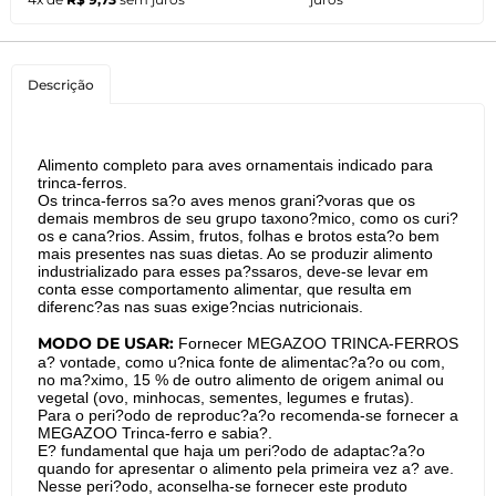
Descrição
Alimento completo para aves ornamentais indicado para
trinca-ferros.
Os trinca-ferros sa?o aves menos grani?voras que os
demais membros de seu grupo taxono?mico, como os curi?
os e cana?rios. Assim, frutos, folhas e brotos esta?o bem
mais presentes nas suas dietas. Ao se produzir alimento
industrializado para esses pa?ssaros, deve-se levar em
conta esse comportamento alimentar, que resulta em
diferenc?as nas suas exige?ncias nutricionais.
MODO DE USAR:
Fornecer MEGAZOO TRINCA-FERROS
a? vontade, como u?nica fonte de alimentac?a?o ou com,
no ma?ximo, 15 % de outro alimento de origem animal ou
vegetal (ovo, minhocas, sementes, legumes e frutas).
Para o peri?odo de reproduc?a?o recomenda-se fornecer a
MEGAZOO Trinca-ferro e sabia?.
E? fundamental que haja um peri?odo de adaptac?a?o
quando for apresentar o alimento pela primeira vez a? ave.
Nesse peri?odo, aconselha-se fornecer este produto