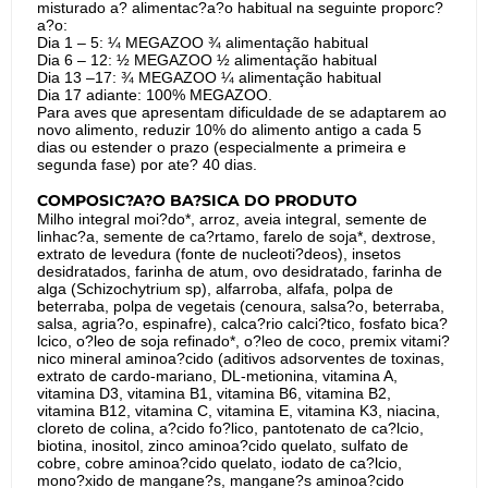
misturado a? alimentac?a?o habitual na seguinte proporc?
a?o:
Dia 1 – 5: ¼ MEGAZOO ¾ alimentação habitual
Dia 6 – 12: ½ MEGAZOO ½ alimentação habitual
Dia 13 –17: ¾ MEGAZOO ¼ alimentação habitual
Dia 17 adiante: 100% MEGAZOO.
Para aves que apresentam dificuldade de se adaptarem ao
novo alimento, reduzir 10% do alimento antigo a cada 5
dias ou estender o prazo (especialmente a primeira e
segunda fase) por ate? 40 dias.
COMPOSIC?A?O BA?SICA DO PRODUTO
Milho integral moi?do*, arroz, aveia integral, semente de
linhac?a, semente de ca?rtamo, farelo de soja*, dextrose,
extrato de levedura (fonte de nucleoti?deos), insetos
desidratados, farinha de atum, ovo desidratado, farinha de
alga (Schizochytrium sp), alfarroba, alfafa, polpa de
beterraba, polpa de vegetais (cenoura, salsa?o, beterraba,
salsa, agria?o, espinafre), calca?rio calci?tico, fosfato bica?
lcico, o?leo de soja refinado*, o?leo de coco, premix vitami?
nico mineral aminoa?cido (aditivos adsorventes de toxinas,
extrato de cardo-mariano, DL-metionina, vitamina A,
vitamina D3, vitamina B1, vitamina B6, vitamina B2,
vitamina B12, vitamina C, vitamina E, vitamina K3, niacina,
cloreto de colina, a?cido fo?lico, pantotenato de ca?lcio,
biotina, inositol, zinco aminoa?cido quelato, sulfato de
cobre, cobre aminoa?cido quelato, iodato de ca?lcio,
mono?xido de mangane?s, mangane?s aminoa?cido