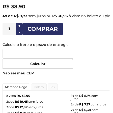
R$ 38,90
4x de R$ 9,73
sem juros
ou
R$ 36,96
à vista no boleto ou pix
+
COMPRAR
-
Calcule o frete e o prazo de entrega.
Calcular
Não sei meu CEP
Mercado Pago
Boleto
Pix
à vista
R$ 38,90
5x de
R$ 8,74
com
juros
2x de
R$ 19,45
sem juros
6x de
R$ 7,37
com juros
3x de
R$ 12,97
sem juros
7x de
R$ 6,38
com
4x de
R$ 9,73
sem juros
juros