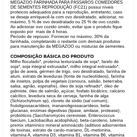
MEGAZOO FARINHADA PARA PÁSSAROS COMEDORES
DE SEMENTES REPRODUÇÃO (FC21) possui níveis
proteicos adequados para a reprodução, entretanto, caso
se deseje enriquecê-la com ovo desidratado, adicionar, no
máximo, 5 % de ovo desidratado ou 25 % de ovo cozido.
Ao adicionar ovo cozido úmido, evitar que o produto fique
exposto por mais de 4 horas.
Período de repouso: Fornecer no máximo, 30% da
farinhada, completando o restante com demais produtos
para manutenção da MEGAZOO ou misturas de sementes.
COMPOSIÇÃO BÁSICA DO PRODUTO
Milho floculado*, proteína texturizada de soja*, farelo de
soja*, soja integral extrusada*, milho integral extrusado*,
grão de aveia, gérmen de trigo, ovo desidratado, farinha de
atum, extrato de leveduras (fonte de nucleotídeos), farinha
de insetos, polpa de vegetais (cenoura, salsão, beterraba,
salsa, agrião, espinafre), óleo de soja refinado*, óleo de
palmiste, óleo de salmão, açúcar, fosfato bicálcico, calcário
calcítico, levedura seca de cerveja, farinha de alga
(Schizochytrium sp), cloreto de sódio (sal comum),
frutoligossacarídeos, mananoligossacarídeos, beta-
glucanas, enzimas digestivas (lipase, amilase, protease),
probióticos (Saccharomyces cerevisiae, Enterococcus
faecium, Lactobacillus acidophilus), beta-caroteno, luteína
premix vitamínico mineral aminoácido (aditivos adsorventes
de toxinas, extrato de cardo-mariano, DL-metionina,
vitamina A, vitamina D3, vitamina B1, vitamina B6, vitamina