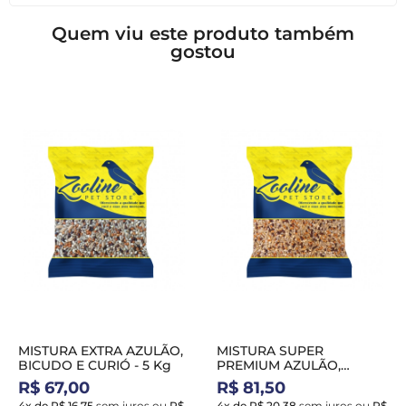
Quem viu este produto também
gostou
MISTURA EXTRA AZULÃO,
MISTURA SUPER
BICUDO E CURIÓ - 5 Kg
PREMIUM AZULÃO,
BICUDO E CURIÓ - 5 Kg
R$ 67,00
R$ 81,50
4x de R$ 16,75
sem juros
ou
R$
4x de R$ 20,38
sem juros
ou
R$