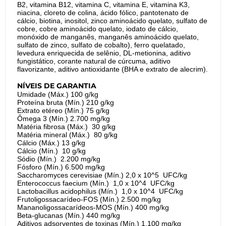
B2, vitamina B12, vitamina C, vitamina E, vitamina K3,
niacina, cloreto de colina, ácido fólico, pantotenato de
cálcio, biotina, inositol, zinco aminoácido quelato, sulfato de
cobre, cobre aminoácido quelato, iodato de cálcio,
monóxido de manganês, manganês aminoácido quelato,
sulfato de zinco, sulfato de cobalto), ferro quelatado,
levedura enriquecida de selênio, DL-metionina, aditivo
fungistático, corante natural de cúrcuma, aditivo
flavorizante, aditivo antioxidante (BHA e extrato de alecrim).
NÍVEIS DE GARANTIA
Umidade (Máx.) 100 g/kg
Proteína bruta (Mín.) 210 g/kg
Extrato etéreo (Mín.) 75 g/kg
Ômega 3 (Mín.) 2.700 mg/kg
Matéria fibrosa (Máx.) 30 g/kg
Matéria mineral (Máx.) 80 g/kg
Cálcio (Máx.) 13 g/kg
Cálcio (Mín.) 10 g/kg
Sódio (Mín.) 2.200 mg/kg
Fósforo (Mín.) 6.500 mg/kg
Saccharomyces cerevisiae (Mín.) 2,0 x 10^5 UFC/kg
Enterococcus faecium (Mín.) 1,0 x 10^4 UFC/kg
Lactobacillus acidophilus (Mín.) 1,0 x 10^4 UFC/kg
Frutoligossacarídeo-FOS (Mín.) 2.500 mg/kg
Mananoligossacarídeos-MOS (Mín.) 400 mg/kg
Beta-glucanas (Mín.) 440 mg/kg
Aditivos adsorventes de toxinas (Mín.) 1.100 mg/kg