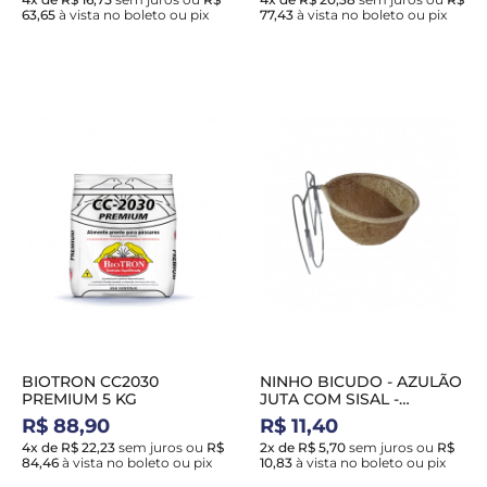
63,65
à vista no boleto ou pix
77,43
à vista no boleto ou pix
BIOTRON CC2030
NINHO BICUDO - AZULÃO
PREMIUM 5 KG
JUTA COM SISAL -
HADASSA NH26
R$ 88,90
R$ 11,40
4x de R$ 22,23
sem juros
ou
R$
2x de R$ 5,70
sem juros
ou
R$
84,46
à vista no boleto ou pix
10,83
à vista no boleto ou pix