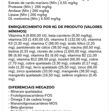
Extrato de cardo-mariano (Mín.) 0,55 mg/kg
Protease (Mín.) 266 mg/kg
Amilase (Mín.) 266 mg/kg
Lipase (Mín.) 266 mg/kg
DL-metionina (Mín.) 6.500 mg/kg
ENRIQUECIMENTO POR KG DE PRODUTO (VALORES
MÍNIMOS)
Vitamina A (8.800,00 UI), beta-caroteno (8,00 mg/kg),
vitamina D3 (1.430,00 UI), vitamina E (132,00 UI), vitamina
K3 (3,30 mg), vitamina C (88,00 mg), ácido fólico (2,20
mg), pantotenato de cálcio (38,50 mg), niacina (60,50 mg),
biotina (0,33 mg), cloreto de colina (1.650,00 mg), vitamina
B6 (6,60 mg), vitamina B1 (6,60 mg), vitamina B2 (11,00
mg), vitamina B12 (88,00 µcg), inositol (66,00 mg), cobre
(7,70 mg), cobre quelatado (3,30 mg), cobalto (0,17 mg),
iodo (1,20 mg), ferro quelatado (25,50 mg), zinco (66,00
mg), zinco quelatado (33,00 mg), manganês (38,50 mg),
manganês quelatado (16,50 mg), selênio orgânico (0,45
mg).
DIFERENCIAIS MEGAZOO
- Minerais quelatados
- Frutoligossacarídeos-FOS
- Ômega 3 de cadeia longa
- Mananoligossacarídeos-MOS
- Beta-glucanas