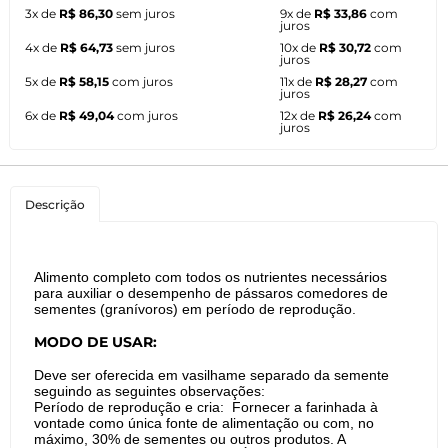
3x de
R$ 86,30
sem juros
9x de
R$ 33,86
com
juros
4x de
R$ 64,73
sem juros
10x de
R$ 30,72
com
juros
5x de
R$ 58,15
com juros
11x de
R$ 28,27
com
juros
6x de
R$ 49,04
com juros
12x de
R$ 26,24
com
juros
Descrição
Alimento completo com todos os nutrientes necessários
para auxiliar o desempenho de pássaros comedores de
sementes (granívoros) em período de reprodução.
MODO DE USAR:
Deve ser oferecida em vasilhame separado da semente
seguindo as seguintes observações:
Período de reprodução e cria: Fornecer a farinhada à
vontade como única fonte de alimentação ou com, no
máximo, 30% de sementes ou outros produtos. A