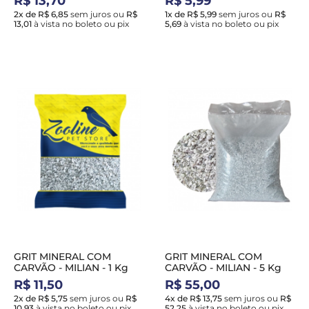
R$ 13,70
R$ 5,99
2x de R$ 6,85
sem juros
ou
R$
1x de R$ 5,99
sem juros
ou
R$
13,01
à vista no boleto ou pix
5,69
à vista no boleto ou pix
GRIT MINERAL COM
GRIT MINERAL COM
CARVÃO - MILIAN - 1 Kg
CARVÃO - MILIAN - 5 Kg
R$ 11,50
R$ 55,00
2x de R$ 5,75
sem juros
ou
R$
4x de R$ 13,75
sem juros
ou
R$
10,93
à vista no boleto ou pix
52,25
à vista no boleto ou pix