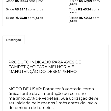
4x de
R$ 99,23
sem juros
10x de
R$ 47,09
com
juros
5x de
R$ 89,15
com juros
11x de
R$ 43,34
com
juros
6x de
R$ 75,18
com juros
12x de
R$ 40,22
com
juros
Descrição
PRODUTO INDICADO PARA AVES DE
COMPETIÇÃO PARA MELHORIA E
MANUTENÇÃO DO DESEMPENHO.
MODO DE USAR: Fornecer à vontade como
única fonte de alimentação ou com, no
máximo, 20% de vegetais. Sua utilização deve
ser iniciada pelo menos 1 mês antes do início
do período de torneios.