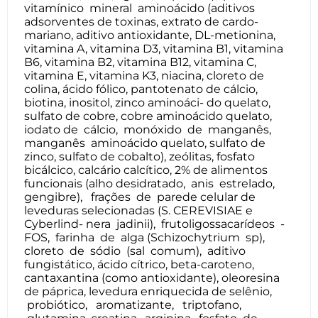
vitamínico mineral aminoácido (aditivos
adsorventes de toxinas, extrato de cardo-
mariano, aditivo antioxidante, DL-metionina,
vitamina A, vitamina D3, vitamina B1, vitamina
B6, vitamina B2, vitamina B12, vitamina C,
vitamina E, vitamina K3, niacina, cloreto de
colina, ácido fólico, pantotenato de cálcio,
biotina, inositol, zinco aminoáci- do quelato,
sulfato de cobre, cobre aminoácido quelato,
iodato de cálcio, monóxido de manganês,
manganês aminoácido quelato, sulfato de
zinco, sulfato de cobalto), zeólitas, fosfato
bicálcico, calcário calcítico, 2% de alimentos
funcionais (alho desidratado, anis estrelado,
gengibre), frações de parede celular de
leveduras selecionadas (S. CEREVISIAE e
Cyberlind- nera jadinii), frutoligossacarídeos -
FOS, farinha de alga (Schizochytrium sp),
cloreto de sódio (sal comum), aditivo
fungistático, ácido cítrico, beta-caroteno,
cantaxantina (como antioxidante), oleoresina
de páprica, levedura enriquecida de selênio,
probiótico, aromatizante, triptofano,