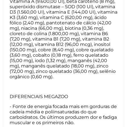
Vitamina A (9.600,00 UI), beta caroteno (8 mg),
superóxido dismutase – SOD (100 UI), vitamina
D3 (1.560,00 UI), vitamina E (144,00 UI), vitamina
K3 (3,60 mg), vitamina C (620,00 mg), ácido
fólico (2,40 mg), pantotenato de cálcio (42,00
mg), niacina (66,00 mg), biotina (0,36 mg),
cloreto de colina (1.800,00 mg), vitamina B6
(7,20 mg), vitamina B1 (7,20 mg), vitamina B2
(12,00 mg), vitamina B12 (96,00 mcg), inositol
(150,00 mg), cobre (8,40 mg), cobre quelatado
(3,60 mg), cobalto (0,18 mg), ferro quelatado
(15,00 mg), iodo (1,32 mg), manganês (42,00
mg), manganês quelatado (18,00 mg), zinco
(72,00 mg), zinco quelatado (36,00 mg), selênio
orgânico (0,60 mg).
DIFERENCIAIS MEGAZOO
- Fonte de energia focada mais em gorduras de
cadeia média e poliinsaturadas do que
carboidratos. Os últimos produzem dor e fadiga
muscular e os primeiros não.