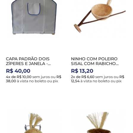
CAPA PADRÃO DOIS
NINHO COM POLEIRO
ZÍPERES E JANELA -
SISAL COM RABICHO
COLEIRA
COLEIRO - HADASSA
R$ 40,00
R$ 13,20
NH08
4x de R$ 10,00
sem juros
ou
R$
2x de R$ 6,60
sem juros
ou
R$
38,00
à vista no boleto ou pix
12,54
à vista no boleto ou pix