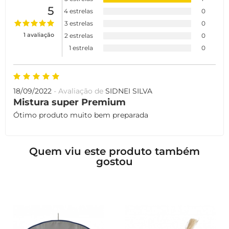
5
4 estrelas
0
3 estrelas
0
1 avaliação
2 estrelas
0
1 estrela
0
18/09/2022
- Avaliação de
SIDNEI SILVA
Mistura super Premium
Ótimo produto muito bem preparada
Quem viu este produto também
gostou