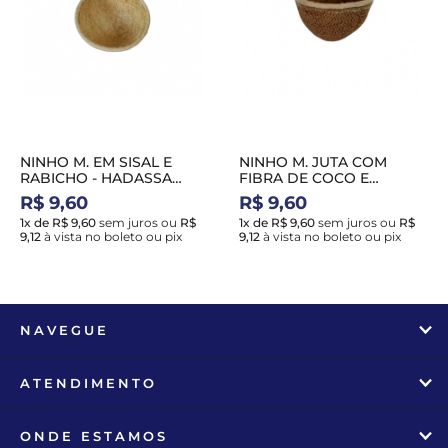
NINHO M. EM SISAL E
NINHO M. JUTA COM
RABICHO - HADASSA
FIBRA DE COCO E
NH13
RABICHO - HADASSA
R$ 9,60
R$ 9,60
NH10
1x de R$ 9,60
sem juros
ou
R$
1x de R$ 9,60
sem juros
ou
R$
9,12
à vista no boleto ou pix
9,12
à vista no boleto ou pix
NAVEGUE
ATENDIMENTO
ONDE ESTAMOS