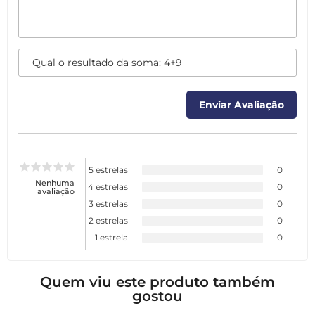
5 estrelas
0
Nenhuma
4 estrelas
0
avaliação
3 estrelas
0
2 estrelas
0
1 estrela
0
Quem viu este produto também
gostou