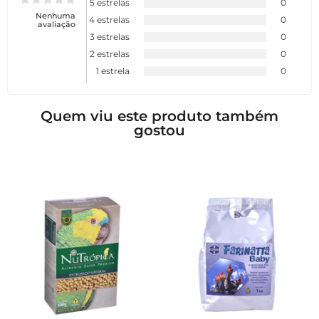
5 estrelas
0
Nenhuma
4 estrelas
0
avaliação
3 estrelas
0
2 estrelas
0
1 estrela
0
Quem viu este produto também
gostou