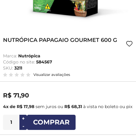
NUTRÓPICA PAPAGAIO GOURMET 600 G
Marca:
Nutrópica
Código no site:
584567
SKU:
3211
Visualizar avaliações
R$ 71,90
4x de R$ 17,98
sem juros
ou
R$ 68,31
à vista no boleto ou pix
+
COMPRAR
-