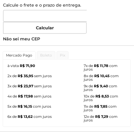
Calcule o frete e o prazo de entrega.
Calcular
Não sei meu CEP
Mercado Pago
Boleto
Pix
à vista
R$ 71,90
7x de
R$ 11,78
com
juros
2x de
R$ 35,95
sem juros
8x de
R$ 10,45
com
juros
3x de
R$ 23,97
sem juros
9x de
R$ 9,40
com
juros
4x de
R$ 17,98
sem juros
10x de
R$ 8,53
com
juros
5x de
R$ 16,15
com juros
11x de
R$ 7,85
com
juros
6x de
R$ 13,62
com juros
12x de
R$ 7,29
com
juros