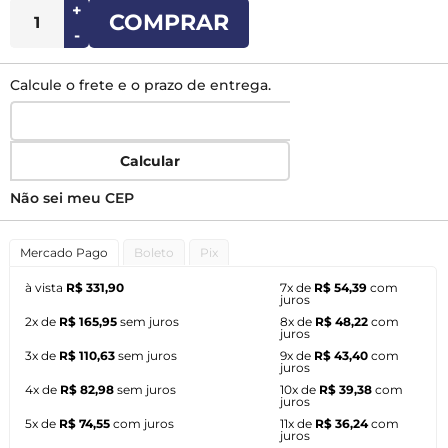
+
COMPRAR
-
Calcule o frete e o prazo de entrega.
Calcular
Não sei meu CEP
Mercado Pago
Boleto
Pix
à vista
R$ 331,90
7x de
R$ 54,39
com
juros
2x de
R$ 165,95
sem juros
8x de
R$ 48,22
com
juros
3x de
R$ 110,63
sem juros
9x de
R$ 43,40
com
juros
4x de
R$ 82,98
sem juros
10x de
R$ 39,38
com
juros
5x de
R$ 74,55
com juros
11x de
R$ 36,24
com
juros