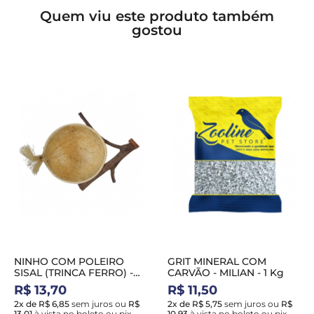
Quem viu este produto também
gostou
NINHO COM POLEIRO
GRIT MINERAL COM
SISAL (TRINCA FERRO) -
CARVÃO - MILIAN - 1 Kg
HADASSA NH40
R$ 13,70
R$ 11,50
2x de R$ 6,85
sem juros
ou
R$
2x de R$ 5,75
sem juros
ou
R$
13,01
à vista no boleto ou pix
10,93
à vista no boleto ou pix