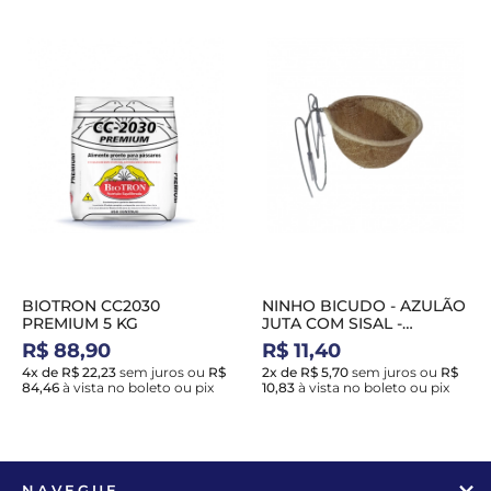
BIOTRON CC2030
NINHO BICUDO - AZULÃO
PREMIUM 5 KG
JUTA COM SISAL -
HADASSA NH26
R$ 88,90
R$ 11,40
4x de R$ 22,23
sem juros
ou
R$
2x de R$ 5,70
sem juros
ou
R$
84,46
à vista no boleto ou pix
10,83
à vista no boleto ou pix
NAVEGUE