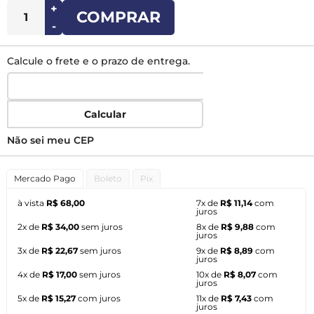
+
COMPRAR
-
Calcule o frete e o prazo de entrega.
Calcular
Não sei meu CEP
Mercado Pago
Boleto
Pix
à vista
R$ 68,00
7x de
R$ 11,14
com
juros
2x de
R$ 34,00
sem juros
8x de
R$ 9,88
com
juros
3x de
R$ 22,67
sem juros
9x de
R$ 8,89
com
juros
4x de
R$ 17,00
sem juros
10x de
R$ 8,07
com
juros
5x de
R$ 15,27
com juros
11x de
R$ 7,43
com
juros