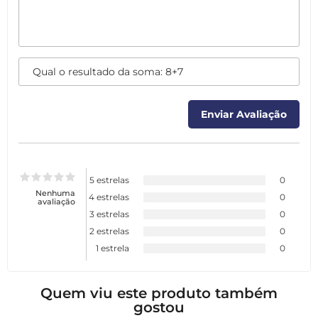
5 estrelas
0
Nenhuma
4 estrelas
0
avaliação
3 estrelas
0
2 estrelas
0
1 estrela
0
Quem viu este produto também
gostou