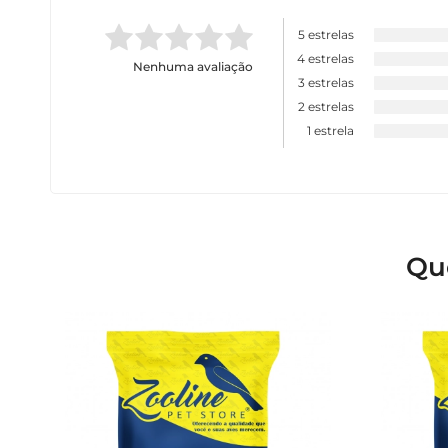
5 estrelas
4 estrelas
Nenhuma avaliação
3 estrelas
2 estrelas
1 estrela
Qu