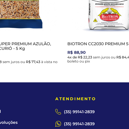
UPER PREMIUM AZULÃO,
BIOTRON CC2030 PREMIUM 5
URIÓ - 5 Kg
R$ 88,90
4x de R$ 22,23
sem juros
ou
R$ 84,
boleto ou pix
8
sem juros
ou
R$ 77,43
à vista no
E
ATENDIMENTO
l
(35) 99141-2839
voluções
(35) 99141-2839