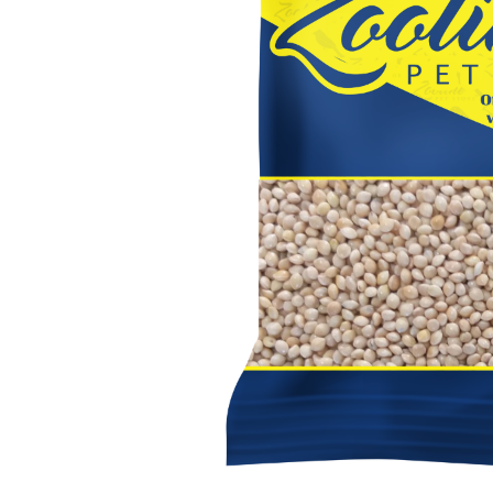
Capas
Placas Iden
Equipamentos
Gaiolas
Medicamentos
Minerais
Ninhos
Porta Vitaminas
Poleiros
Arame inox
Pragas Domésticas