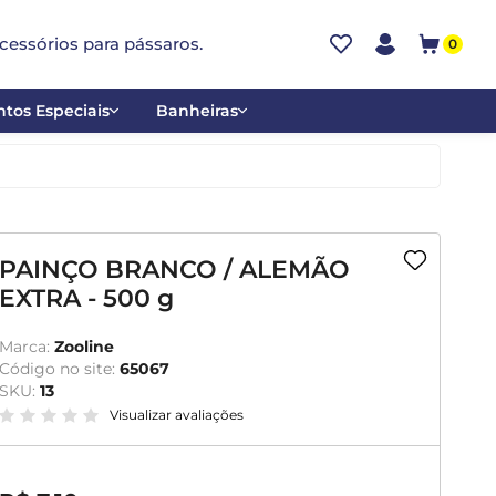
cessórios para pássaros.
0
tos Especiais
Banheiras
ões
Alumínio
tos
Cerâmica
ar
Plástica
PAINÇO BRANCO / ALEMÃO
EXTRA - 500 g
mentantes
Marca:
Zooline
Código no site:
65067
SKU:
13
Visualizar avaliações