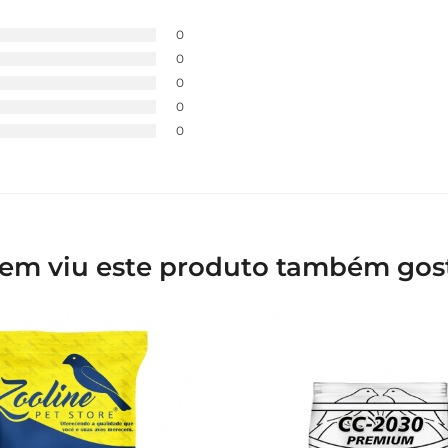
0
0
0
0
0
em viu este produto também gos