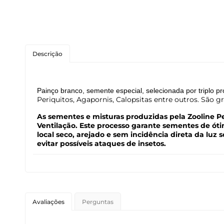
Roedores
Peixes
Descrição
Linha para Cães
Linha para Gatos
Painço branco, semente especial, selecionada por triplo p
Periquitos, Agapornis, Calopsitas entre outros. São g
As sementes e misturas produzidas pela Zooline Pet
Ventilação. Este processo garante sementes de ó
local seco, arejado e sem incidência direta da luz
evitar possíveis ataques de insetos.
Avaliações
Perguntas