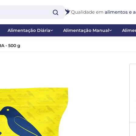
Qualidade em
alimentos e a
Alimentação Diária
Alimentação Manual
Alimen
Extrusadas
Papas
Bast
 - 500 g
Farinhadas e Papas de Frutas
Ponteiras
Inse
co
Misturas
Seringas
Nect
 - Balanço
Sementes
Pig
 Catraca