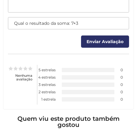
5 estrelas
0
Nenhuma
4 estrelas
0
avaliação
3 estrelas
0
2 estrelas
0
1 estrela
0
Quem viu este produto também
gostou